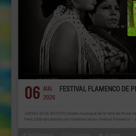
06
AUG
FESTIVAL FLAMENCO DE PR
2026
JUEVES 20 DE AGOSTO Caseta municipal de la feria de Pruna Cal
Feria 2026 apostando por nuestras raíces. Festival Flamenco –
VidaFlamenca
0 Comments
36 views