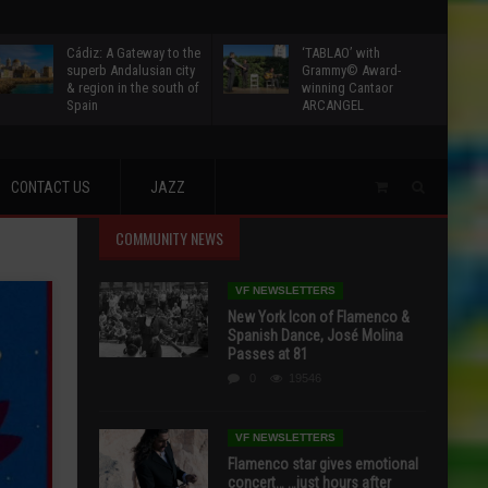
Cádiz: A Gateway to the
‘TABLAO’ with
superb Andalusian city
Grammy© Award-
& region in the south of
winning Cantaor
Spain
ARCANGEL
CONTACT US
JAZZ
COMMUNITY NEWS
VF NEWSLETTERS
New York Icon of Flamenco &
Spanish Dance, José Molina
Passes at 81
0
19546
VF NEWSLETTERS
Flamenco star gives emotional
concert… …just hours after