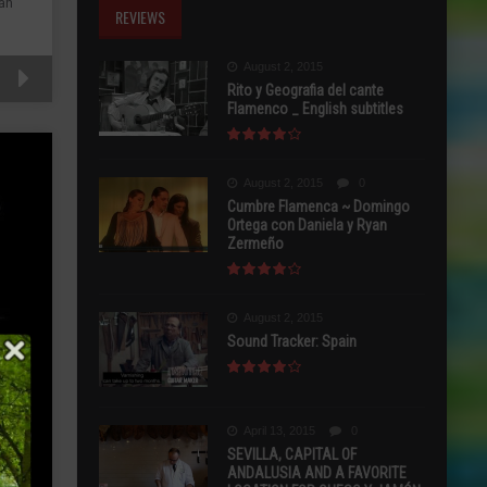
rán
REVIEWS
August 2, 2015
Rito y Geografia del cante
Flamenco _ English subtitles
August 2, 2015
0
Cumbre Flamenca ~ Domingo
Ortega con Daniela y Ryan
Zermeño
August 2, 2015
Sound Tracker: Spain
April 13, 2015
0
SEVILLA, CAPITAL OF
ANDALUSIA AND A FAVORITE