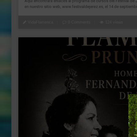
Aquí encontrará enlaces al programa de cursos del Festival de J
en nuestro sitio web, www.festivaldejerez.es, el 14 de septiembr
VidaFlamenca
0 Comments
124 views