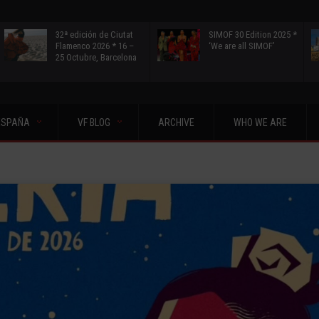
32ª edición de Ciutat
SIMOF 30 Edition 2025 *
Flamenco 2026 * 16 –
‘We are all SIMOF’
25 Octubre, Barcelona
ESPAÑA
VF BLOG
ARCHIVE
WHO WE ARE