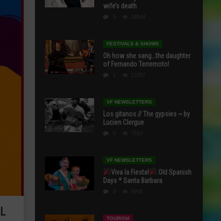
wife’s death
0
18544
FESTIVALS & SHOWS
Oh how she sang…the daughter
of Fernando Terremoto!
1
13357
VF NEWSLETTERS
Los gitanos // The gypsies ~ by
Lucien Clergue
0
7910
VF NEWSLETTERS
Viva la Fiesta!
Old Spanish
Days * Santa Barbara
0
6958
AL
TOURISM