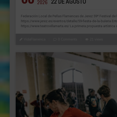
2026
22 DE AGOSTO
Federación Local de Peñas Flamencas de Jerez 59º Festival de la
https://www.jerez.es/eventos/detalle/59-fiesta-de-la-buleria Ent
https://www.teatrovillamarta.es/ La primera propuesta artística 
VidaFlamenca
0 Comments
21 views