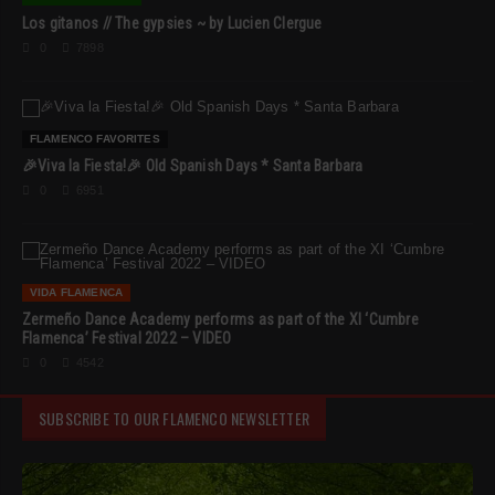
Los gitanos // The gypsies ~ by Lucien Clergue
0
7898
FLAMENCO FAVORITES
🎉Viva la Fiesta!🎉 Old Spanish Days * Santa Barbara
0
6951
VIDA FLAMENCA
Zermeño Dance Academy performs as part of the XI ‘Cumbre
Flamenca’ Festival 2022 – VIDEO
0
4542
SUBSCRIBE TO OUR FLAMENCO NEWSLETTER