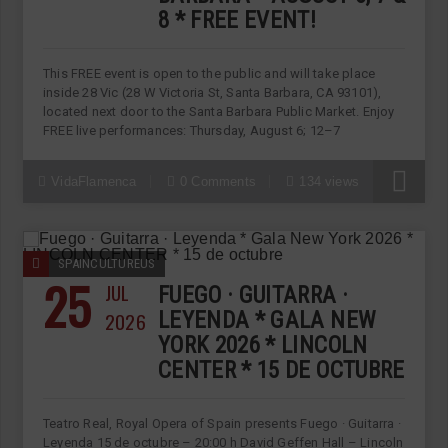
8 * FREE EVENT!
This FREE event is open to the public and will take place
inside 28 Vic (28 W Victoria St, Santa Barbara, CA 93101),
located next door to the Santa Barbara Public Market. Enjoy
FREE live performances: Thursday, August 6; 12–7
VidaFlamenca
0 Comments
134 views
SPAINCULTUREUS
25
JUL
FUEGO · GUITARRA ·
2026
LEYENDA * GALA NEW
YORK 2026 * LINCOLN
CENTER * 15 DE OCTUBRE
Teatro Real, Royal Opera of Spain presents Fuego · Guitarra ·
Leyenda 15 de octubre – 20:00 h David Geffen Hall – Lincoln