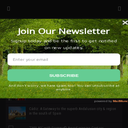
32ª edición de Ciutat Flamenco 2026 * 16 – 25 Octubre,
Barcelona
SIMOF 30 Edition 2025 * ‘We are all SIMOF’
Cádiz: A Gateway to the superb Andalusian city & region
in the south of Spain
‘TABLAO’ with Grammy© Award-winning Cantaor