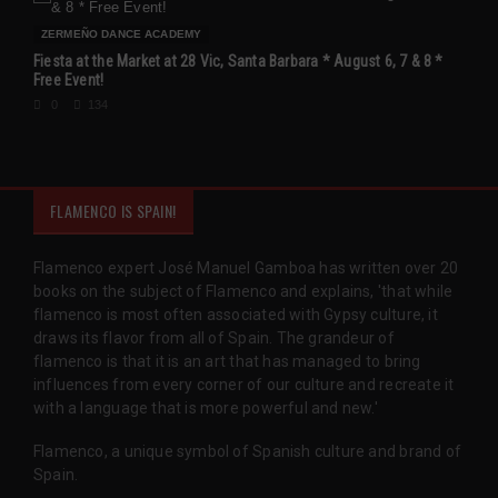
ZERMEÑO DANCE ACADEMY
Fiesta at the Market at 28 Vic, Santa Barbara * August 6, 7 & 8 *
Free Event!
0
134
FLAMENCO IS SPAIN!
Flamenco expert José Manuel Gamboa has written over 20
books on the subject of Flamenco and explains, 'that while
flamenco is most often associated with Gypsy culture, it
draws its flavor from all of Spain. The grandeur of
flamenco is that it is an art that has managed to bring
influences from every corner of our culture and recreate it
with a language that is more powerful and new.'
Flamenco, a unique symbol of Spanish culture and brand of
Spain.