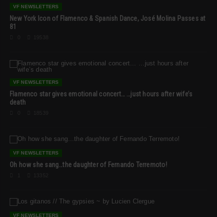
VF NEWSLETTERS
New York Icon of Flamenco & Spanish Dance, José Molina Passes at
81
0
19538
VF NEWSLETTERS
Flamenco star gives emotional concert… …just hours after wife’s
death
0
18539
VF NEWSLETTERS
Oh how she sang…the daughter of Fernando Terremoto!
1
13352
VF NEWSLETTERS