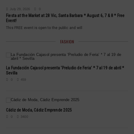
July 29, 2026
0
Fiesta at the Market at 28 Vic, Santa Barbara * August 6, 7 & 8 * Free
Event!
This FREE event is open to the public and will
FASHION
La Fundación Cajasol presenta ‘Preludio de Feria’ * 7 al 19 de abril *
Sevilla
0
459
Cádiz de Moda, Cádiz Emprende 2025
0
3400