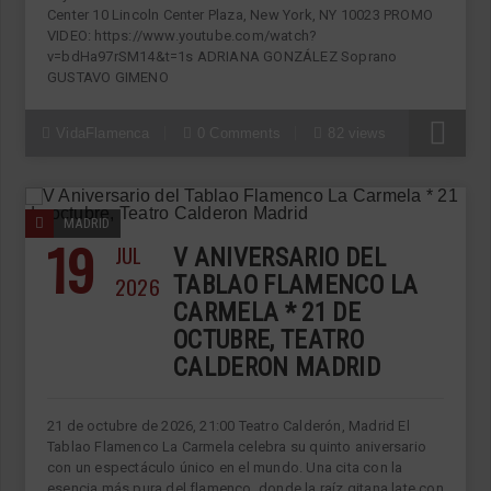
Center 10 Lincoln Center Plaza, New York, NY 10023 PROMO
VIDEO: https://www.youtube.com/watch?
v=bdHa97rSM14&t=1s ADRIANA GONZÁLEZ Soprano
GUSTAVO GIMENO
VidaFlamenca
0 Comments
82 views
MADRID
19
JUL
V ANIVERSARIO DEL
2026
TABLAO FLAMENCO LA
CARMELA * 21 DE
OCTUBRE, TEATRO
CALDERON MADRID
21 de octubre de 2026, 21:00 Teatro Calderón, Madrid El
Tablao Flamenco La Carmela celebra su quinto aniversario
con un espectáculo único en el mundo. Una cita con la
esencia más pura del flamenco, donde la raíz gitana late con