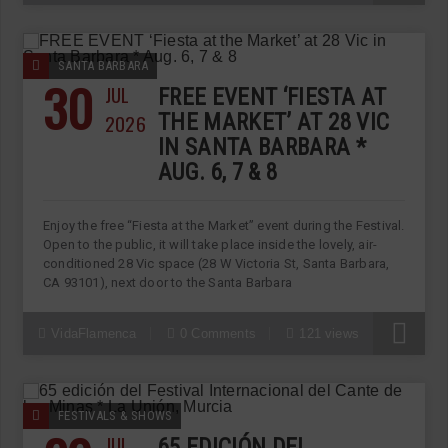
SANTA BARBARA
30
JUL
FREE EVENT ‘FIESTA AT
2026
THE MARKET’ AT 28 VIC
IN SANTA BARBARA *
AUG. 6, 7 & 8
Enjoy the free “Fiesta at the Market” event during the Festival.
Open to the public, it will take place inside the lovely, air-
conditioned 28 Vic space (28 W Victoria St, Santa Barbara,
CA 93101), next door to the Santa Barbara
VidaFlamenca
0 Comments
121 views
FESTIVALS & SHOWS
JUL
65 EDICIÓN DEL