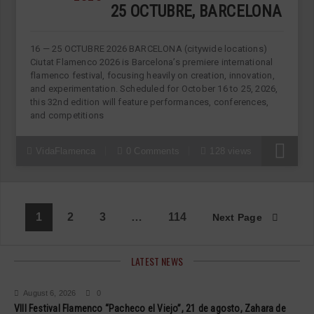
25 OCTUBRE, BARCELONA
16 — 25 OCTUBRE 2026 BARCELONA (citywide locations)
Ciutat Flamenco 2026 is Barcelona’s premiere international
flamenco festival, focusing heavily on creation, innovation,
and experimentation. Scheduled for October 16 to 25, 2026,
this 32nd edition will feature performances, conferences,
and competitions
VidaFlamenca
0 Comments
128 views
1
2
3
…
114
Next Page
LATEST NEWS
August 6, 2026
0
VIII Festival Flamenco “Pacheco el Viejo”, 21 de agosto, Zahara de