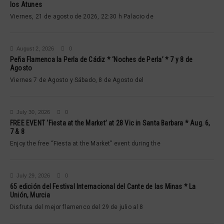
los Atunes
Viernes, 21 de agosto de 2026, 22:30 h Palacio de
August 2, 2026
0
Peña Flamenca la Perla de Cádiz * ‘Noches de Perla’ * 7 y 8 de
Agosto
Viernes 7 de Agosto y Sábado, 8 de Agosto del
July 30, 2026
0
FREE EVENT ‘Fiesta at the Market’ at 28 Vic in Santa Barbara * Aug. 6,
7 & 8
Enjoy the free “Fiesta at the Market” event during the
July 29, 2026
0
65 edición del Festival Internacional del Cante de las Minas * La
Unión, Murcia
Disfruta del mejor flamenco del 29 de julio al 8