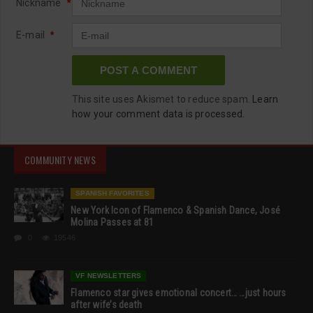
Nickname
*
E-mail
*
This site uses Akismet to reduce spam.
Learn
how your comment data is processed.
COMMUNITY NEWS
SPANISH FAVORITES
New York Icon of Flamenco & Spanish Dance, José
Molina Passes at 81
0
19546
VF NEWSLETTERS
Flamenco star gives emotional concert… …just hours
after wife’s death