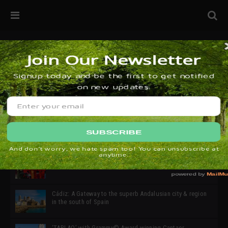
32ª edición de Ciutat Flamenco 2026 * 16 – 25 Octubre,
Barcelona
SIMOF 30 Edition 2025 * ‘We are all SIMOF’
Cádiz: A Gateway to the superb Andalusian city & region
in the south of Spain
‘TABLAO’ with Grammy© Award-winning Cantaor