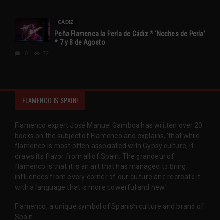
CÁDIZ
Peña Flamenca la Perla de Cádiz * ‘Noches de Perla’
* 7 y 8 de Agosto
0
72
FLAMENCO IS SPAIN!
Flamenco expert José Manuel Gamboa has written over 20
books on the subject of Flamenco and explains, 'that while
flamenco is most often associated with Gypsy culture, it
draws its flavor from all of Spain. The grandeur of
flamenco is that it is an art that has managed to bring
influences from every corner of our culture and recreate it
with a language that is more powerful and new.'
Flamenco, a unique symbol of Spanish culture and brand of
Spain.