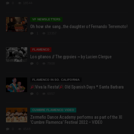
0
18544
VF NEWSLETTERS
Oh how she sang…the daughter of Fernando Terremoto!
1
13357
FLAMENCO
Los gitanos // The gypsies ~ by Lucien Clergue
0
7908
FLAMENCO IN SO. CALIFORNIA
Viva la Fiesta!
Old Spanish Days * Santa Barbara
0
6957
CUMBRE FLAMENCO VIDEO
Zermeño Dance Academy performs as part of the XI
‘Cumbre Flamenca’ Festival 2022 – VIDEO
0
4548