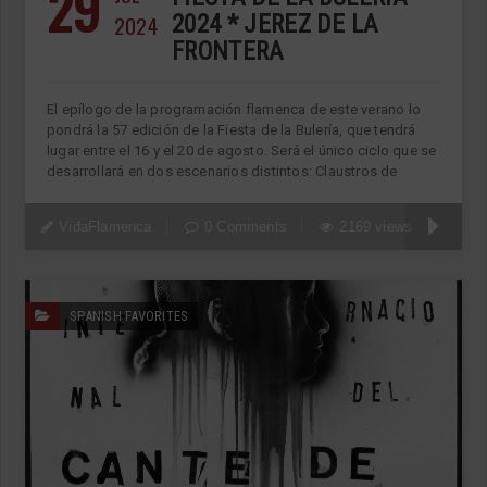
29
2024
2024 * JEREZ DE LA
FRONTERA
El epílogo de la programación flamenca de este verano lo
pondrá la 57 edición de la Fiesta de la Bulería, que tendrá
lugar entre el 16 y el 20 de agosto. Será el único ciclo que se
desarrollará en dos escenarios distintos: Claustros de
VidaFlamenca
0 Comments
2169 views
SPANISH FAVORITES