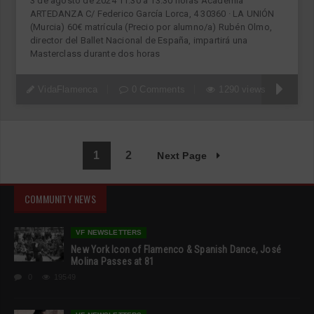
3 de agosto de 2024 11:30 a 13:30 horas Academia
ARTEDANZA C/ Federico García Lorca, 4 30360 · LA UNIÓN
(Murcia) 60€ matrícula (Precio por alumno/a) Rubén Olmo,
director del Ballet Nacional de España, impartirá una
Masterclass durante dos horas
VidaFlamenca
0 Comments
1290 views
1
2
Next Page
COMMUNITY NEWS
VF NEWSLETTERS
New York Icon of Flamenco & Spanish Dance, José
Molina Passes at 81
0
19549