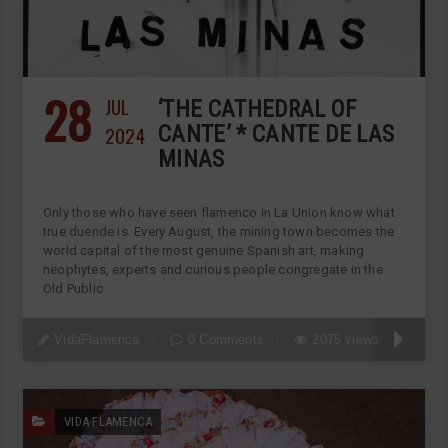
28
JUL
‘THE CATHEDRAL OF
2024
CANTE’ * CANTE DE LAS
MINAS
Only those who have seen flamenco in La Union know what
true duende is. Every August, the mining town becomes the
world capital of the most genuine Spanish art, making
neophytes, experts and curious people congregate in the
Old Public
VidaFlamenca
0 Comments
2075 views
VIDA FLAMENCA