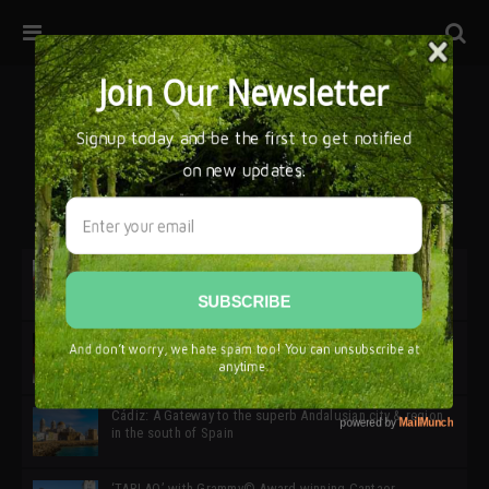
32ª edición de Ciutat Flamenco 2026 * 16 – 25 Octubre,
Barcelona
SIMOF 30 Edition 2025 * ‘We are all SIMOF’
Cádiz: A Gateway to the superb Andalusian city & region
in the south of Spain
‘TABLAO’ with Grammy© Award-winning Cantaor