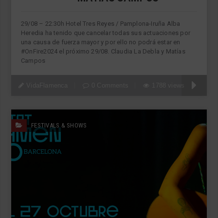
29/08 – 22:30h Hotel Tres Reyes / Pamplona-Iruña Alba
Heredia ha tenido que cancelar todas sus actuaciones por
una causa de fuerza mayor y por ello no podrá estar en
#OnFire2024 el próximo 29/08. Claudia La Debla y Matías
Campos
VidaFlamenca
0 Comments
1788 views
FESTIVALS & SHOWS