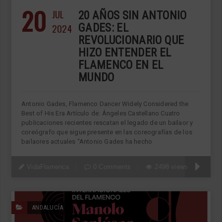
20
JUL
20 AÑOS SIN ANTONIO
2024
GADES: EL
REVOLUCIONARIO QUE
HIZO ENTENDER EL
FLAMENCO EN EL
MUNDO
Antonio Gades, Flamenco Dancer Widely Considered the
Best of His Era Artículo de: Ángeles Castellano Cuatro
publicaciones recientes rescatan el legado de un bailaor y
coreógrafo que sigue presente en las coreografías de los
bailaores actuales “Antonio Gades ha hecho
VidaFlamenca
0 Comments
2498 views
ANDALUCÍA