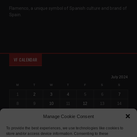
Flamenco, a unique symbol of Spanish culture and brand of
Spain.
VF CALENDAR
July 2024
M
T
W
T
F
S
S
1
2
3
4
5
6
7
8
9
10
11
12
13
14
15
16
17
18
19
20
21
Manage Cookie Consent
22
23
24
25
26
27
28
To provide the best experiences, we use technologies like cookies to
29
30
31
store and/or access device information. Consenting to these