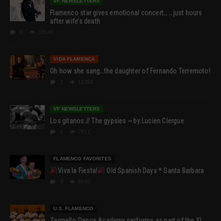
VF NEWSLETTERS
Flamenco star gives emotional concert… …just hours
after wife’s death
0
18549
VIDA FLAMENCA
Oh how she sang…the daughter of Fernando Terremoto!
1
13358
VF NEWSLETTERS
Los gitanos // The gypsies ~ by Lucien Clergue
0
7911
FLAMENCO FAVORITES
Viva la Fiesta!
Old Spanish Days * Santa Barbara
0
6960
U.S. FLAMENCO
Zermeño Dance Academy performs as part of the XI