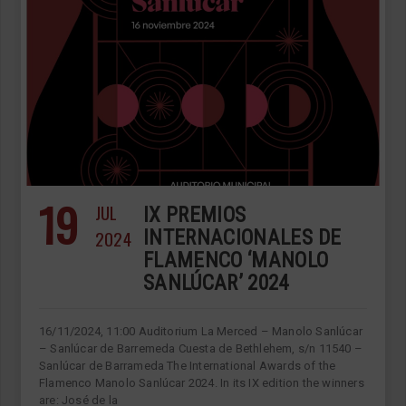
19
JUL
IX PREMIOS
2024
INTERNACIONALES DE
FLAMENCO ‘MANOLO
SANLÚCAR’ 2024
16/11/2024, 11:00 Auditorium La Merced – Manolo Sanlúcar
– Sanlúcar de Barremeda Cuesta de Bethlehem, s/n 11540 –
Sanlúcar de Barrameda The International Awards of the
Flamenco Manolo Sanlúcar 2024. In its IX edition the winners
are: José de la