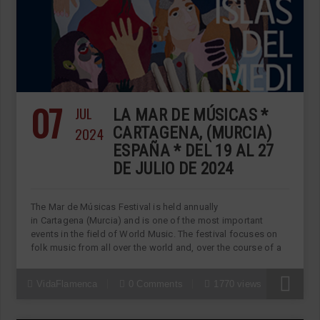
07
JUL
LA MAR DE MÚSICAS *
2024
CARTAGENA, (MURCIA)
ESPAÑA * DEL 19 AL 27
DE JULIO DE 2024
The Mar de Músicas Festival is held annually
in Cartagena (Murcia) and is one of the most important
events in the field of World Music. The festival focuses on
folk music from all over the world and, over the course of a
VidaFlamenca
0 Comments
1770 views