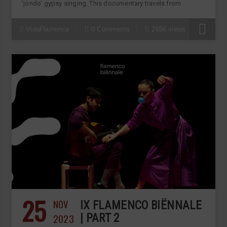
‘jondo’ gypsy singing. This documentary travels from
VidaFlamenca
0 Comments
2656 views
25
NOV
IX FLAMENCO BIËNNALE
2023
| PART 2