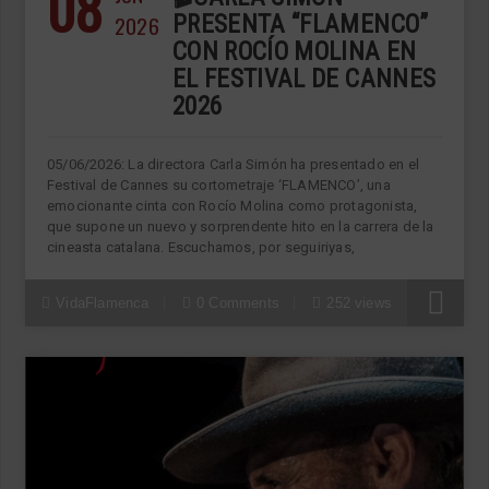
08
2026
PRESENTA “FLAMENCO”
CON ROCÍO MOLINA EN
EL FESTIVAL DE CANNES
2026
05/06/2026: La directora Carla Simón ha presentado en el
Festival de Cannes su cortometraje ‘FLAMENCO’, una
emocionante cinta con Rocío Molina como protagonista,
que supone un nuevo y sorprendente hito en la carrera de la
cineasta catalana. Escuchamos, por seguiriyas,
VidaFlamenca
0 Comments
252 views