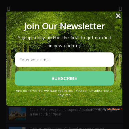
32ª edición de Ciutat Flamenco 2026 * 16 – 25 Octubre,
Barcelona
SIMOF 30 Edition 2025 * ‘We are all SIMOF’
Cádiz: A Gateway to the superb Andalusian city & region
in the south of Spain
‘TABLAO’ with Grammy© Award-winning Cantaor