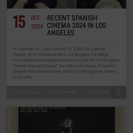
15
OCT
RECENT SPANISH
2024
CINEMA 2024 IN LOS
ANGELES
Fri, October 25 — Sun, October 27, 2024 The Egyptian
Theatre, 6712 Hollywood Blvd, Los Angeles, CA 90028
http://www.larecentspanishcinema.com/en/RS_FilmProgram.asp
“Recent Spanish Cinema,” the oldest showcase of Spanish
cinema in the United States, returns to the Egyptian Theatre
for its 30th
VidaFlamenca
0 Comments
1813 views