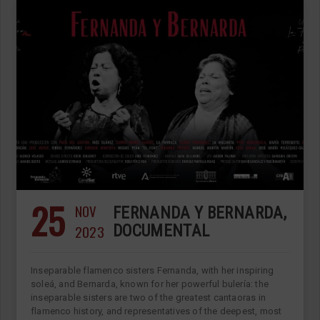
25
NOV
FERNANDA Y BERNARDA,
2023
DOCUMENTAL
Inseparable flamenco sisters Fernanda, with her inspiring
soleá, and Bernarda, known for her powerful bulería: the
inseparable sisters are two of the greatest cantaoras in
flamenco history, and representatives of the deepest, most