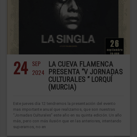
24
SEP
LA CUEVA FLAMENCA
2024
PRESENTA “V JORNADAS
CULTURALES ” LORQUÍ
(MURCIA)
Este jueves día 12 tendremos la presentación del evento
mas importante anual que realizamos, que son nuestras
“Jornadas Culturales” este año en su quinta edición. Un año
más, pero con más ilusión que en las anteriores, intentando
superarnos, no en