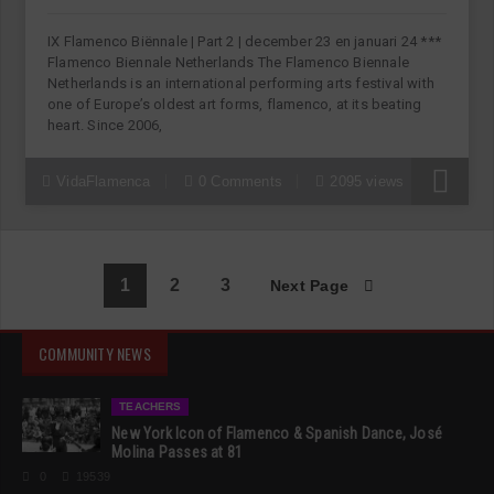
IX Flamenco Biënnale | Part 2 | december 23 en januari 24 ***
Flamenco Biennale Netherlands The Flamenco Biennale
Netherlands is an international performing arts festival with
one of Europe’s oldest art forms, flamenco, at its beating
heart. Since 2006,
VidaFlamenca
0 Comments
2095 views
1
2
3
Next Page
COMMUNITY NEWS
TEACHERS
New York Icon of Flamenco & Spanish Dance, José
Molina Passes at 81
0
19539