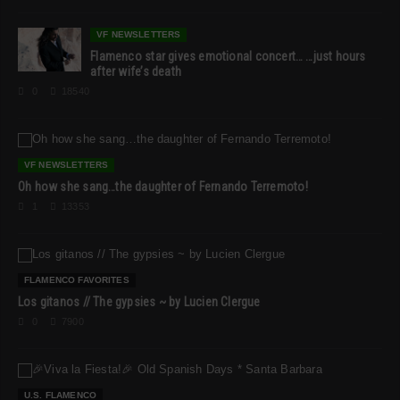
VF NEWSLETTERS
Flamenco star gives emotional concert… …just hours
after wife’s death
0
18540
VF NEWSLETTERS
Oh how she sang…the daughter of Fernando Terremoto!
1
13353
FLAMENCO FAVORITES
Los gitanos // The gypsies ~ by Lucien Clergue
0
7900
U.S. FLAMENCO