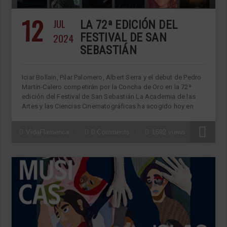
12
JUL
LA 72ª EDICIÓN DEL
2024
FESTIVAL DE SAN
SEBASTIÁN
Iciar Bollain, Pilar Palomero, Albert Serra y el debut de Pedro
Martín-Calero competirán por la Concha de Oro en la 72ª
edición del Festival de San Sebastián La Academia de las
Artes y las Ciencias Cinematográficas ha acogido hoy en
VidaFlamenca
0 Comments
1592 views