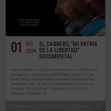
01
DEC
EL CABRERO, “MI PATRIA
2024
ES LA LIBERTAD”
DOCUMENTAL
Joaquín Mimbrero. España, 2024. 80 minutos. CINETECA, Pl.
de Legazpi, 8, Arganzuela, 28045 Madrid, Spain YouTube
Trailer: https://www.youtube.com/watch?v=-PeMidpYceg >
Wednesday 18th, at 7:00 pm: Presentation by the director. >
Thursday 19th, at 6:30 pm: Presentation by the Círculo
Flamenco de Madrid. My
VidaFlamenca
1 Comment
3067 views