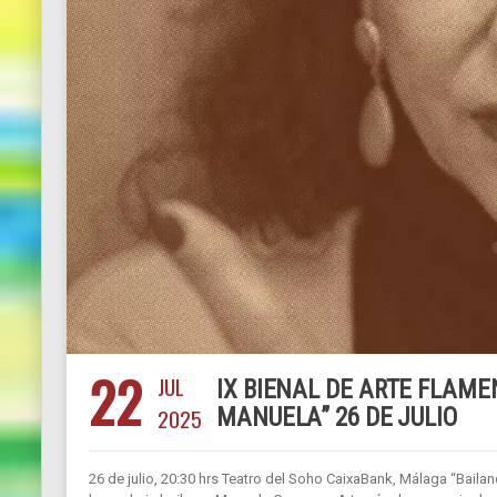
22
JUL
IX BIENAL DE ARTE FLAM
2025
MANUELA” 26 DE JULIO
26 de julio, 20:30 hrs Teatro del Soho CaixaBank, Málaga “Bail