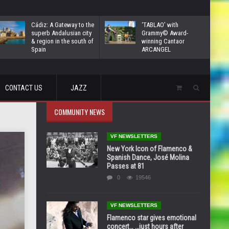
Cádiz: A Gateway to the
‘TABLAO’ with
superb Andalusian city
Grammy© Award-
& region in the south of
winning Cantaor
Spain
ARCANGEL
CONTACT US
JAZZ
COMMUNITY NEWS
VF NEWSLETTERS
New York Icon of Flamenco &
Spanish Dance, José Molina
Passes at 81
0
19546
VF NEWSLETTERS
Flamenco star gives emotional
concert… …just hours after