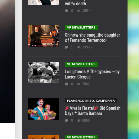
wife’s death
0
18544
VF NEWSLETTERS
Oh how she sang…the daughter
of Fernando Terremoto!
1
13355
VF NEWSLETTERS
Los gitanos // The gypsies ~ by
Lucien Clergue
0
7907
FLAMENCO IN SO. CALIFORNIA
Viva la Fiesta!
Old Spanish
Days * Santa Barbara
0
6956
VF NEWSLETTERS