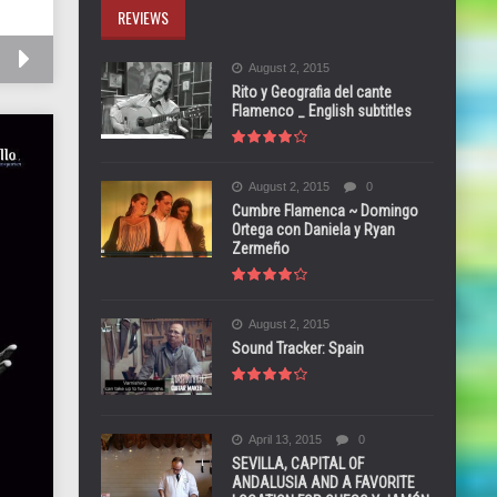
REVIEWS
August 2, 2015
Rito y Geografia del cante
Flamenco _ English subtitles
August 2, 2015
0
Cumbre Flamenca ~ Domingo
Ortega con Daniela y Ryan
Zermeño
August 2, 2015
Sound Tracker: Spain
April 13, 2015
0
SEVILLA, CAPITAL OF
ANDALUSIA AND A FAVORITE