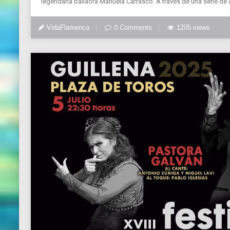
legendaria bailaora Manuela Carrasco. A través de una serie de 
VidaFlamenca
0 Comments
1205 views