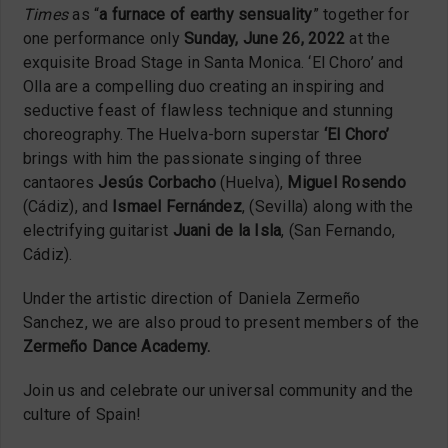
Times
as “
a furnace of earthy sensuality
” together for
one performance only
Sunday, June 26, 2022
at the
exquisite Broad Stage in Santa Monica. ‘El Choro’ and
Olla are a compelling duo creating an inspiring and
seductive feast of flawless technique and stunning
choreography. The Huelva-born superstar
‘El Choro’
brings with him the passionate singing of three
cantaores
Jesús Corbacho
(Huelva),
Miguel Rosendo
(Cádiz), and
Ismael Fernández
, (Sevilla) along with the
electrifying guitarist
Juani de la Isla
, (San Fernando,
Cádiz).
Under the artistic direction of Daniela Zermeño
Sanchez, we are also proud to present members of the
Zermeño Dance Academy.
Join us and celebrate our universal community and the
culture of Spain!