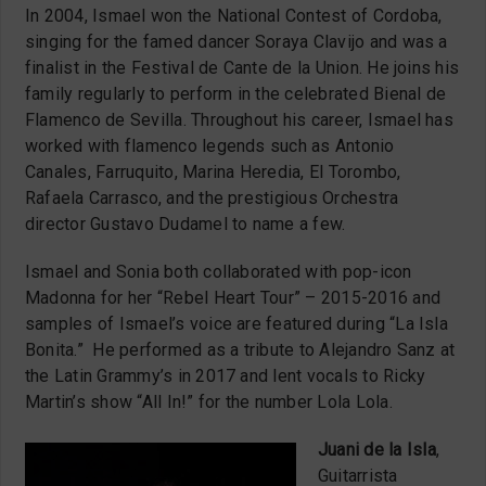
In 2004, Ismael won the National Contest of Cordoba,
singing for the famed dancer Soraya Clavijo and was a
finalist in the Festival de Cante de la Union. He joins his
family regularly to perform in the celebrated Bienal de
Flamenco de Sevilla. Throughout his career, Ismael has
worked with flamenco legends such as Antonio
Canales, Farruquito, Marina Heredia, El Torombo,
Rafaela Carrasco, and the prestigious Orchestra
director Gustavo Dudamel to name a few.
Ismael and Sonia both collaborated with pop-icon
Madonna for her “Rebel Heart Tour” – 2015-2016 and
samples of Ismael’s voice are featured during “La Isla
Bonita.”
He performed as a tribute to Alejandro Sanz at
the Latin Grammy’s in 2017 and lent vocals to Ricky
Martin’s show “All In!” for the number Lola Lola.
Juani de la Isla
,
Guitarrista