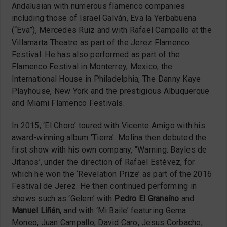
Andalusian with numerous flamenco companies
including those of Israel Galván, Eva la Yerbabuena
(“Eva”), Mercedes Ruiz and with Rafael Campallo at the
Villamarta Theatre as part of the Jerez Flamenco
Festival. He has also performed as part of the
Flamenco Festival in Monterrey, Mexico, the
International House in Philadelphia, The Danny Kaye
Playhouse, New York and the prestigious Albuquerque
and Miami Flamenco Festivals.
In 2015, ‘El Choro’ toured with Vicente Amigo with his
award-winning album ‘Tierra’. Molina then debuted the
first show with his own company, “Warning: Bayles de
Jitanos’, under the direction of Rafael Estévez, for
which he won the ‘Revelation Prize’ as part of the 2016
Festival de Jerez. He then continued performing in
shows such as ‘Gelem’ with
Pedro El Granaíno
and
Manuel Liñán,
and with ‘Mi Baile’ featuring Gema
Moneo, Juan Campallo, David Caro, Jesus Corbacho,