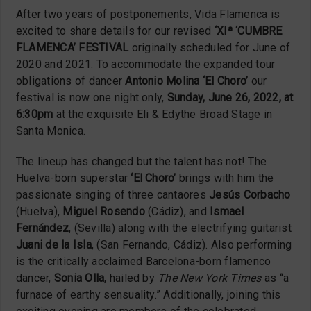
After two years of postponements, Vida Flamenca is
excited to share details for our revised
‘XIª ‘CUMBRE
FLAMENCA’ FESTIVAL
originally scheduled for June of
2020 and 2021. To accommodate the expanded tour
obligations of dancer
Antonio Molina ‘El Choro’
our
festival is now one night only,
Sunday, June 26, 2022, at
6:30pm
at the exquisite Eli & Edythe Broad Stage in
Santa Monica.
The lineup has changed but the talent has not! The
Huelva-born superstar
‘El Choro’
brings with him the
passionate singing of three cantaores
Jesús Corbacho
(Huelva),
Miguel Rosendo
(Cádiz), and
Ismael
Fernández
, (Sevilla) along with the electrifying guitarist
Juani de la Isla
, (San Fernando, Cádiz). Also performing
is the critically acclaimed Barcelona-born flamenco
dancer,
Sonia Olla
, hailed by
The New York Times
as “a
furnace of earthy sensuality.” Additionally, joining this