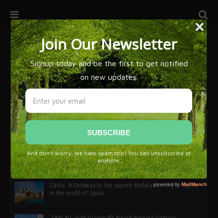
32ª edición de Ciutat Flamenco 2026 * 16 – 25 Octubre,
Barcelona
SIMOF 30 Edition 2025 * ‘We are all SIMOF’
Cádiz: A Gateway to the superb Andalusian city & region
in the south of Spain
‘TABLAO’ with Grammy© Award-winning Cantaor