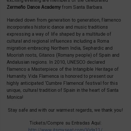
exciting evening are members of the celebrated
Zermeño Dance Academy
from Santa Barbara.
Handed down from generation to generation, flamenco
incorporates historic dance and music traditions
expressing a way of life shaped by a multitude of
cultural and regional influences including a Roma
migration embracing Northern India, Sephardic and
Moorish roots, Gitanos (Romany people) of Spain and
Andalusian regions. In 2010, UNESCO declared
flamenco a Masterpiece of the Intangible Heritage of
Humanity. Vida Flamenca is honored to present our
highly anticipated ‘Cumbre Flamenca’ festival for this
unique, cultural tradition of Spain in the heart of Santa
Monica!
Stay safe and with our warmest regards, we thank you!
Tickets/Compre su Entradas Aquí:
http://www.itsmyseat.com/Vida11/