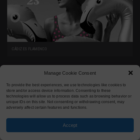
CÁDIZ ES FLAMENCO
Manage Cookie Consent
COMMENTS
To provide the best experiences, we use technologies like cookies to
store and/or access device information. Consenting to these
No Comments Yet!
technologies will allow us to process data such as browsing behavior or
You can be first to
comment this
unique IDs on this site. Not consenting or withdrawing consent, may
post!
adversely affect certain features and functions.
Accept
WRITE COMMENT