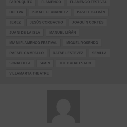
FARRUQUITO
FLAMENCO
FLAMENCO FESTIVAL
HUELVA
ISMAEL FERNANDEZ
ISRAEL GALVÁN
JEREZ
JESÚS CORBACHO
JOAQUÍN CORTÉS
JUANI DE LA ISLA
MANUEL LIÑÁN
MIAMI FLAMENCO FESTIVAL
MIGUEL ROSENDO
RAFAEL CAMPALLO
RAFAEL ESTÉVEZ
SEVILLA
SONIA OLLA
SPAIN
THE BROAD STAGE
VILLAMARTA THEATRE