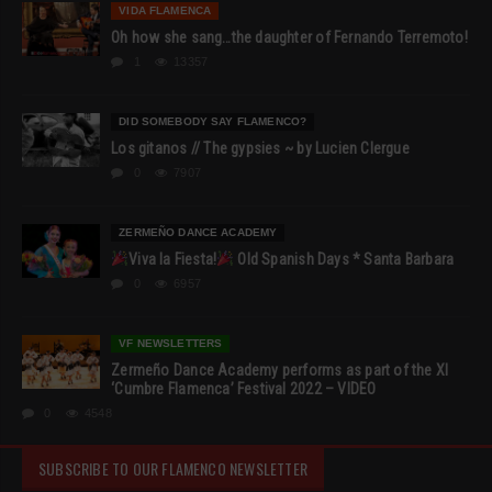
VIDA FLAMENCA
Oh how she sang…the daughter of Fernando Terremoto!
1
13357
DID SOMEBODY SAY FLAMENCO?
Los gitanos // The gypsies ~ by Lucien Clergue
0
7907
ZERMEÑO DANCE ACADEMY
Viva la Fiesta!
Old Spanish Days * Santa Barbara
0
6957
VF NEWSLETTERS
Zermeño Dance Academy performs as part of the XI
‘Cumbre Flamenca’ Festival 2022 – VIDEO
0
4548
SUBSCRIBE TO OUR FLAMENCO NEWSLETTER