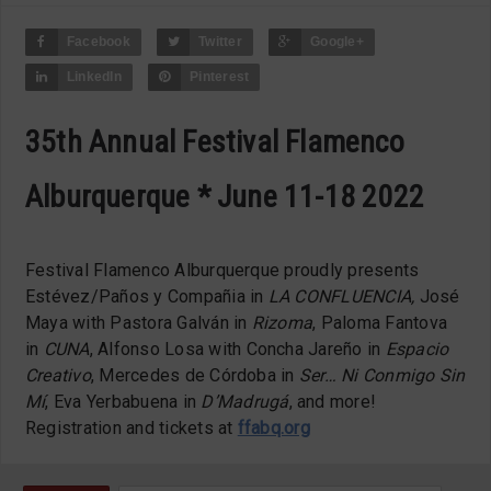
Facebook
Twitter
Google+
LinkedIn
Pinterest
35th Annual Festival Flamenco
Alburquerque * June 11-18 2022
Festival Flamenco Alburquerque proudly presents
Estévez/Paños y Compañia in
LA CONFLUENCIA,
José
Maya with Pastora Galván in
Rizoma
, Paloma Fantova
in
CUNA
, Alfonso Losa with Concha Jareño in
Espacio
Creativo
, Mercedes de Córdoba in
Ser… Ni Conmigo Sin
Mí
,
Eva Yerbabuena in
D’Madrugá
, and more!
Registration and tickets at
ffabq.org