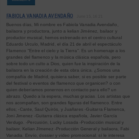
FABIOLA VANADIA AVENDAÑO
June 15, 16:21
Buenos días, Mi nombre es Fabiola Vanadia Avendaño,
bailaora y productora, junto a kelian Jiménez, bailaor y
productor musical, hemos estrenado en el centro cultural
Eduardo Urculo, Madrid, el día 21 de abril el espectáculo
Flamenco "Entre el cielo y la Tierra". Es un homenaje a los
grandes del flamenco y la música clásica española, pero
sobre todo un culto a Dios, quien fue la inspiración de la
bailaora en la creación de esta obra única. ¿Somos una
compañía de Madrid, quisiera saber, si es posible ser parte
del festival o eventos de flamenco que organicen? o con
quien deberíamos ponernos en contacto para ello? un
abrazo. Quedo a la espera, muchas gracias. Los artistas que
nos acompañan, son grandes figuras del flamenco. Entre
ellos; -Cante, Saul Quirós, y Juañares -Guitarra Flamenca,
Joni Jimenez -Guitarra clásica española, Javier García
Verdugo. -Percusión, Lucky Losada -Producción musical y
bailaor, Kelian JImenez -Producción General y bailaora, Fabi
Vanadia. Envío, dossier y video promocional. sí le interesa