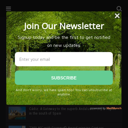
32ª edición de Ciutat Flamenco 2026 * 16 – 25 Octubre,
Barcelona
SIMOF 30 Edition 2025 * ‘We are all SIMOF’
Cádiz: A Gateway to the superb Andalusian city & region
in the south of Spain
‘TABLAO’ with Grammy© Award-winning Cantaor