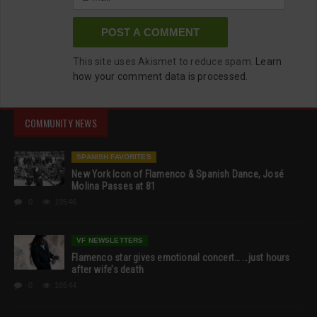
This site uses Akismet to reduce spam.
Learn
how your comment data is processed.
COMMUNITY NEWS
SPANISH FAVORITES
New York Icon of Flamenco & Spanish Dance, José
Molina Passes at 81
0
19546
VF NEWSLETTERS
Flamenco star gives emotional concert… …just hours
after wife’s death
0
18544