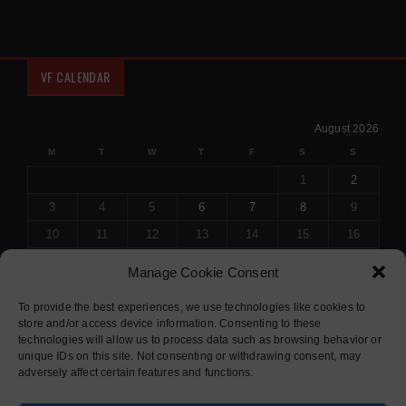
VF CALENDAR
August 2026
M
T
W
T
F
S
S
1
2
3
4
5
6
7
8
9
10
11
12
13
14
15
16
17
18
19
20
21
22
23
Manage Cookie Consent
24
25
26
27
28
29
30
To provide the best experiences, we use technologies like cookies to
31
store and/or access device information. Consenting to these
« Jul
technologies will allow us to process data such as browsing behavior or
unique IDs on this site. Not consenting or withdrawing consent, may
adversely affect certain features and functions.