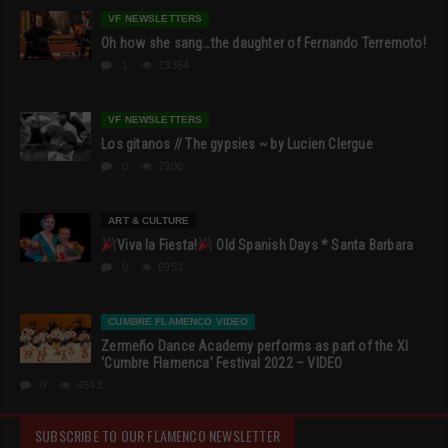
VF NEWSLETTERS
Oh how she sang…the daughter of Fernando Terremoto!
1
13354
VF NEWSLETTERS
Los gitanos // The gypsies ~ by Lucien Clergue
0
7900
ART & CULTURE
Viva la Fiesta!
Old Spanish Days * Santa Barbara
0
6953
CUMBRE FLAMENCO VIDEO
Zermeño Dance Academy performs as part of the XI
‘Cumbre Flamenca’ Festival 2022 – VIDEO
0
4543
SUBSCRIBE TO OUR FLAMENCO NEWSLETTER