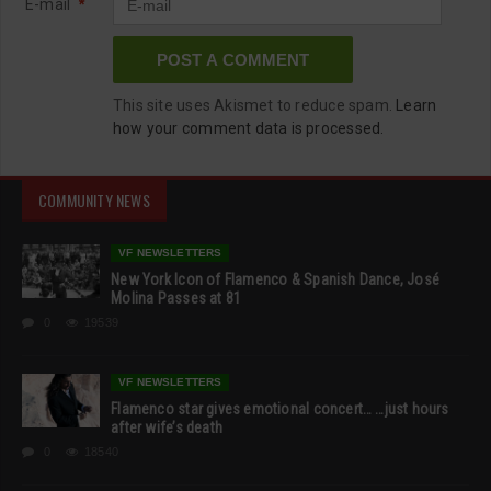
E-mail
*
This site uses Akismet to reduce spam.
Learn
how your comment data is processed.
COMMUNITY NEWS
VF NEWSLETTERS
New York Icon of Flamenco & Spanish Dance, José
Molina Passes at 81
0
19539
VF NEWSLETTERS
Flamenco star gives emotional concert… …just hours
after wife’s death
0
18540