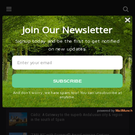
32ª edición de Ciutat Flamenco 2026 * 16 – 25 Octubre,
Barcelona
SIMOF 30 Edition 2025 * ‘We are all SIMOF’
Cádiz: A Gateway to the superb Andalusian city & region
in the south of Spain
‘TABLAO’ with Grammy© Award-winning Cantaor