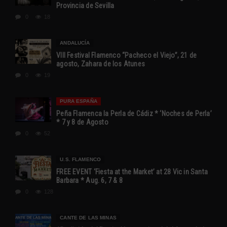
Provincia de Sevilla
0
18
ANDALUCÍA
VIII Festival Flamenco “Pacheco el Viejo”, 21 de
agosto, Zahara de los Atunes
0
19
PURA ESPAÑA
Peña Flamenca la Perla de Cádiz * ‘Noches de Perla’
* 7 y 8 de Agosto
0
52
U.S. FLAMENCO
FREE EVENT ‘Fiesta at the Market’ at 28 Vic in Santa
Barbara * Aug. 6, 7 & 8
0
128
CANTE DE LAS MINAS