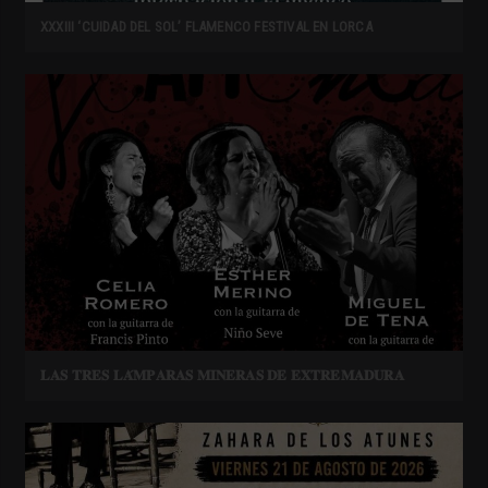
XXXIII ‘CUIDAD DEL SOL’ FLAMENCO FESTIVAL EN LORCA
𝐋𝐀𝐒 𝐓𝐑𝐄𝐒 𝐋𝐀́𝐌𝐏𝐀𝐑𝐀𝐒 𝐌𝐈𝐍𝐄𝐑𝐀𝐒 𝐃𝐄 𝐄𝐗𝐓𝐑𝐄𝐌𝐀𝐃𝐔𝐑𝐀