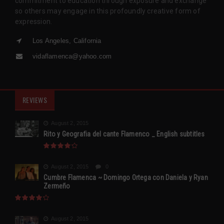
commitment to education through exposure and exchange
so others may engage in this profoundly creative form of
expression.
Los Angeles, California
vidaflamenca@yahoo.com
REVIEWS
August 2, 2015
Rito y Geografia del cante Flamenco _ English subtitles
August 2, 2015
0
Cumbre Flamenca ~ Domingo Ortega con Daniela y Ryan
Zermeño
August 2, 2015