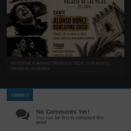
VIII FESTIVAL FLAMENCO “PACHECO EL VIEJO”, 21 DE AGOSTO,
ZAHARA DE LOS ATUNES
COMMENTS
No Comments Yet!
You can be first to
comment this
post!