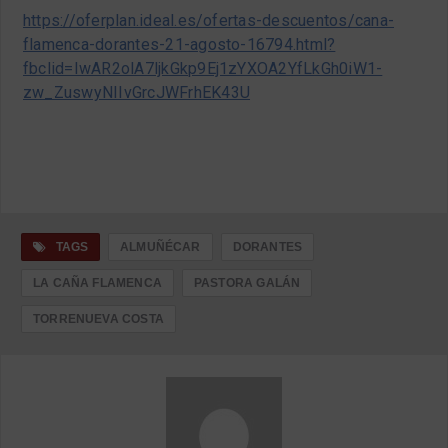
https://oferplan.ideal.es/ofertas-descuentos/cana-
flamenca-dorantes-21-agosto-16794.html?
fbclid=IwAR2olA7ljkGkp9Ej1zYXOA2YfLkGh0iW1-
zw_ZuswyNIIvGrcJWFrhEK43U
TAGS
ALMUÑÉCAR
DORANTES
LA CAÑA FLAMENCA
PASTORA GALÁN
TORRENUEVA COSTA