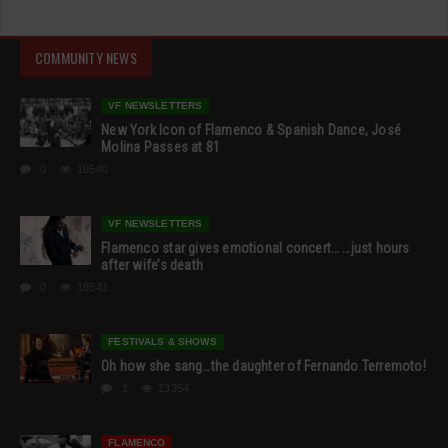
COMMUNITY NEWS
VF NEWSLETTERS
New York Icon of Flamenco & Spanish Dance, José
Molina Passes at 81
0
19540
VF NEWSLETTERS
Flamenco star gives emotional concert… …just hours
after wife’s death
0
18541
FESTIVALS & SHOWS
Oh how she sang…the daughter of Fernando Terremoto!
1
13354
FLAMENCO