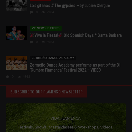
Los gitanos // The gypsies ~ by Lucien Clergue
0
7904
VF NEWSLETTERS
Viva la Fiesta!
Old Spanish Days * Santa Barbara
0
6953
ZERMEÑO DANCE ACADEMY
Zermeño Dance Academy performs as part of the XI
‘Cumbre Flamenca’ Festival 2022 – VIDEO
0
4543
SUBSCRIBE TO OUR FLAMENCO NEWSLETTER