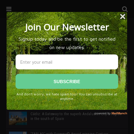
32ª edición de Ciutat Flamenco 2026 * 16 – 25 Octubre,
Barcelona
SIMOF 30 Edition 2025 * ‘We are all SIMOF’
Cádiz: A Gateway to the superb Andalusian city & region
in the south of Spain
‘TABLAO’ with Grammy© Award-winning Cantaor