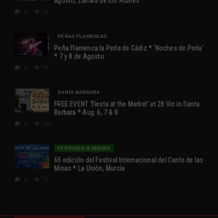
agosto, Zahara de los Atunes
0
21
PEÑAS FLAMENCAS
Peña Flamenca la Perla de Cádiz * ‘Noches de Perla’
* 7 y 8 de Agosto
0
54
SANTA BARBARA
FREE EVENT ‘Fiesta at the Market’ at 28 Vic in Santa
Barbara * Aug. 6, 7 & 8
0
128
FESTIVALS & SHOWS
65 edición del Festival Internacional del Cante de las
Minas * La Unión, Murcia
0
71