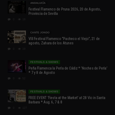
ANDALUCÍA
Festival Flamenco de Pruna 2026, 20 de Agosto,
Provincia de Sevilla
0
18
CANTE JONDO
VIII Festival Flamenco “Pacheco el Viejo”, 21 de
agosto, Zahara de los Atunes
0
19
FESTIVALS & SHOWS
Peña Flamenca la Perla de Cádiz * ‘Noches de Perla’
* 7 y 8 de Agosto
0
52
FESTIVALS & SHOWS
FREE EVENT ‘Fiesta at the Market’ at 28 Vic in Santa
Barbara * Aug. 6, 7 & 8
0
127