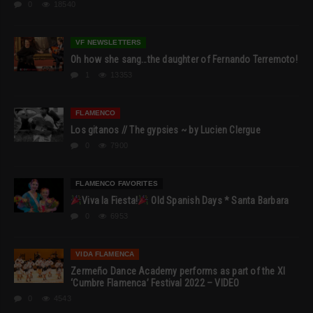
0
18540
VF NEWSLETTERS
Oh how she sang…the daughter of Fernando Terremoto!
1
13353
FLAMENCO
Los gitanos // The gypsies ~ by Lucien Clergue
0
7900
FLAMENCO FAVORITES
Viva la Fiesta!
Old Spanish Days * Santa Barbara
0
6953
VIDA FLAMENCA
Zermeño Dance Academy performs as part of the XI
‘Cumbre Flamenca’ Festival 2022 – VIDEO
0
4543