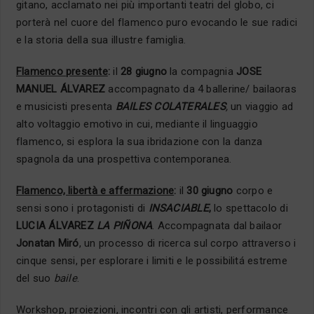
gitano, acclamato nei più importanti teatri del globo, ci
porterà nel cuore del flamenco puro evocando le sue radici
e la storia della sua illustre famiglia.
Flamenco presente
:
il
28 giugno
la compagnia
JOSE
MANUEL ÁLVAREZ
accompagnato da 4 ballerine/ bailaoras
e musicisti presenta
BAILES COLATERALES
,
un viaggio ad
alto voltaggio emotivo in cui, mediante il linguaggio
flamenco, si esplora la sua ibridazione con la danza
spagnola da una prospettiva contemporanea.
Flamenco, libertà e affermazione
:
il
30 giugno
corpo e
sensi sono i protagonisti di
INSACIABLE
,
lo spettacolo di
LUCIA ÁLVAREZ
LA PIÑONA
. Accompagnata dal bailaor
Jonatan Miró
, un processo di ricerca sul corpo attraverso i
cinque sensi, per esplorare i limiti e le possibilitá estreme
del suo
baile
.
Workshop, proiezioni, incontri con gli artisti, performance