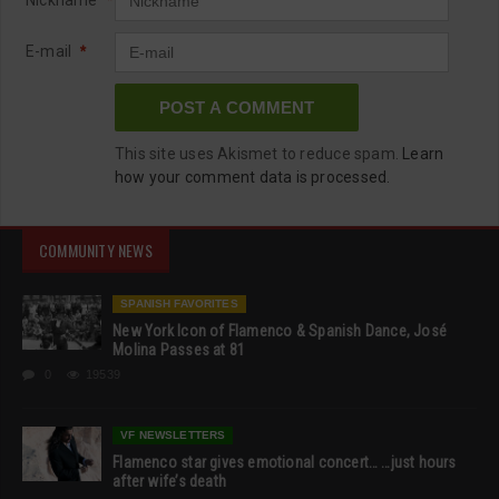
E-mail
*
This site uses Akismet to reduce spam.
Learn
how your comment data is processed.
COMMUNITY NEWS
SPANISH FAVORITES
New York Icon of Flamenco & Spanish Dance, José
Molina Passes at 81
0
19539
VF NEWSLETTERS
Flamenco star gives emotional concert… …just hours
after wife’s death