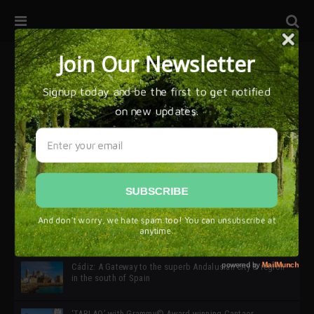
32ª edición de Ciutat Flamenco 2026 * 16 – 25 Octubre,
Barcelona
SIMOF 30 Edition 2025 * ‘We are all SIMOF’
Cádiz: A Gateway to the superb Andalusian city & region
in the south of Spain
‘TABLAO’ with Grammy© Award-winning Cantaor