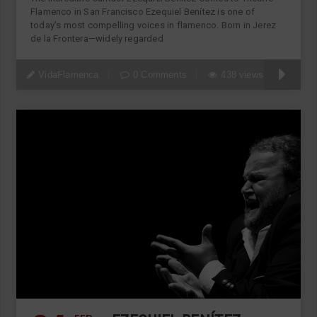
Flamenco in San Francisco Ezequiel Benítez is one of
today’s most compelling voices in flamenco. Born in Jerez
de la Frontera—widely regarded
VidaFlamenca
0 Comments
438 views