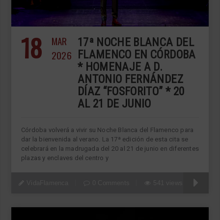
18
MAR
17ª NOCHE BLANCA DEL
2026
FLAMENCO EN CÓRDOBA
* HOMENAJE A D.
ANTONIO FERNÁNDEZ
DÍAZ “FOSFORITO” * 20
AL 21 DE JUNIO
Córdoba volverá a vivir su Noche Blanca del Flamenco para
dar la bienvenida al verano. La 17ª edición de esta cita se
celebrará en la madrugada del 20 al 21 de junio en diferentes
plazas y enclaves del centro y
VidaFlamenca
0 Comments
541 views