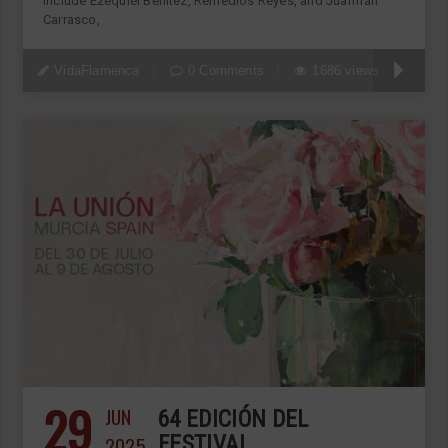
include Ezequiel Benítez, Remedios Reyes, and Juanfran
Carrasco,
VidaFlamenca
0 Comments
1686 views
29
JUN
64 EDICIÓN DEL
2025
FESTIVAL