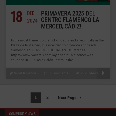
18
DEC
PRIMAVERA 2025 DEL
2024
CENTRO FLAMENCO LA
MERCED, CÁDIZ!
In the most flamenco district of Cádiz and specifically in the
Plaza de la Merced, it is intended to promote and teach
flamenco art. SERVICIOS DE BACANTIX Entradas:
https://www.bacantix.com/aytocadiz This center was
founded in 1892 as a Salón-Teatro in the
VidaFlamenca
0 Comments
2120 views
1
2
Next Page
COMMUNITY NEWS