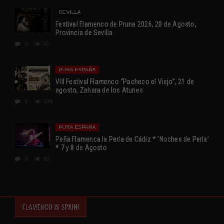
SEVILLA
Festival Flamenco de Pruna 2026, 20 de Agosto,
Provincia de Sevilla
0
41
PURA ESPAÑA
VIII Festival Flamenco “Pacheco el Viejo”, 21 de
agosto, Zahara de los Atunes
0
108
PURA ESPAÑA
Peña Flamenca la Perla de Cádiz * ‘Noches de Perla’
* 7 y 8 de Agosto
0
80
FLAMENCO IS SPAIN!