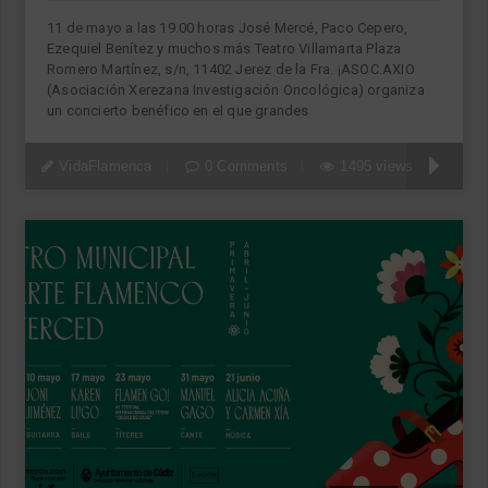
11 de mayo a las 19.00 horas José Mercé, Paco Cepero,
Ezequiel Benítez y muchos más Teatro Villamarta Plaza
Romero Martínez, s/n, 11402 Jerez de la Fra. ¡ASOC.AXIO
(Asociación Xerezana Investigación Oncológica) organiza
un concierto benéfico en el que grandes
VidaFlamenca
0 Comments
1495 views