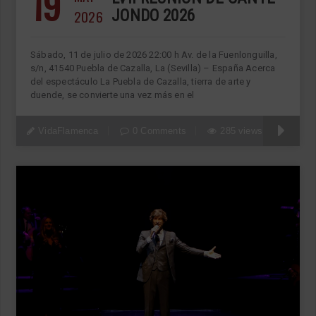
19
2026
JONDO 2026
Sábado, 11 de julio de 2026 22:00 h Av. de la Fuenlonguilla,
s/n, 41540 Puebla de Cazalla, La (Sevilla) – España Acerca
del espectáculo La Puebla de Cazalla, tierra de arte y
duende, se convierte una vez más en el
VidaFlamenca
0 Comments
285 views