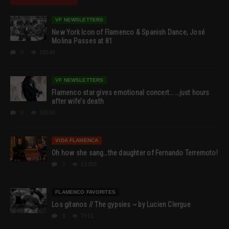
VF NEWSLETTERS
New York Icon of Flamenco & Spanish Dance, José
Molina Passes at 81
0
19549
VF NEWSLETTERS
Flamenco star gives emotional concert… …just hours
after wife’s death
0
18550
VIDA FLAMENCA
Oh how she sang…the daughter of Fernando Terremoto!
1
13358
FLAMENCO FAVORITES
Los gitanos // The gypsies ~ by Lucien Clergue
0
7911