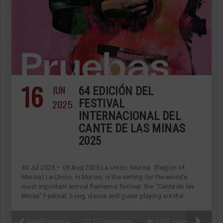
16
JUN
64 EDICIÓN DEL
2025
FESTIVAL
INTERNACIONAL DEL
CANTE DE LAS MINAS
2025
30 Jul 2025 – 09 Aug 2025 La Unión, Murcia (Region of
Murcia) La Unión, in Murcia, is the setting for the world’s
most important annual flamenco festival: the “Cante de las
Minas” Festival. Song, dance and guitar playing are the
VidaFlamenca
0 Comments
1458 views