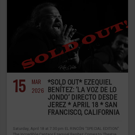
15
MAR
*SOLD OUT* EZEQUIEL
2026
BENÍTEZ: ‘LA VOZ DE LO
JONDO’ DIRECTO DESDE
JEREZ * APRIL 18 * SAN
FRANCISCO, CALIFORNIA
Saturday, April 18 at 7:30 pm EL RINCÓN “SPECIAL EDITION”
The Incredible Cantaor Ezequiel Benítez Comes to Theatre