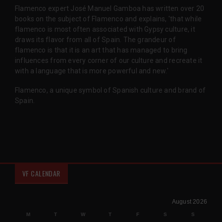
Flamenco expert José Manuel Gamboa has written over 20
books on the subject of Flamenco and explains, 'that while
flamenco is most often associated with Gypsy culture, it
draws its flavor from all of Spain. The grandeur of
flamenco is that it is an art that has managed to bring
influences from every corner of our culture and recreate it
with a language that is more powerful and new.'
Flamenco, a unique symbol of Spanish culture and brand of
Spain.
VF CALENDAR
August 2026
M
T
W
T
F
S
S