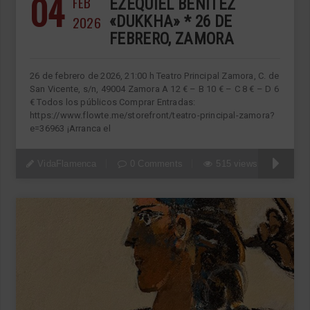
04
FEB
EZEQUIEL BENÍTEZ
2026
«DUKKHA» * 26 DE
FEBRERO, ZAMORA
26 de febrero de 2026, 21:00 h Teatro Principal Zamora, C. de
San Vicente, s/n, 49004 Zamora A 12 € – B 10 € – C 8 € – D 6
€ Todos los públicos Comprar Entradas:
https://www.flowte.me/storefront/teatro-principal-zamora?
e=36963 ¡Arranca el
VidaFlamenca
0 Comments
515 views