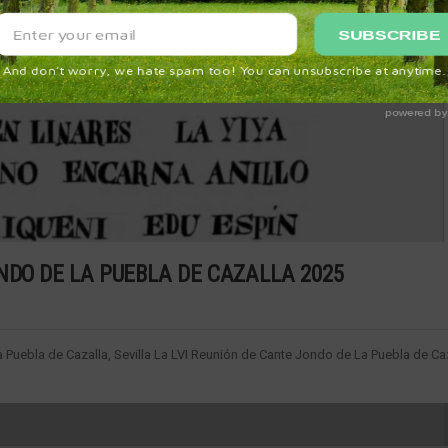
NDO DE LA PUEBLA DE CAZALLA 2025
a Puebla de Cazalla, Sevilla La LVI Reunión de Cante Jondo de La Puebla de Caz