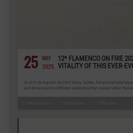
25
MAY
12º FLAMENCO ON FIRE 202
2025
VITALITY OF THIS EVER-E
22 al 31 de Agosto de 2025 Viana, Tudela, Pamplona/Iruña https:
and showcase the different aesthetics that coexist within flamenc
VidaFlamenca
0 Comments
2703 views