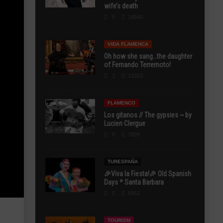
wife’s death
0
18540
VIDA FLAMENCA
Oh how she sang…the daughter
of Fernando Terremoto!
1
13353
FLAMENCO
Los gitanos // The gypsies ~ by
Lucien Clergue
0
7899
TURESPAÑA
🎉Viva la Fiesta!🎉 Old Spanish
Days * Santa Barbara
0
6952
TOURISM