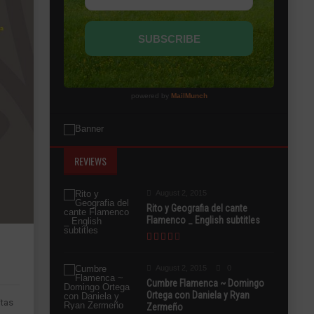
REVIEWS
August 2, 2015
Rito y Geografia del cante
Flamenco _ English subtitles
August 2, 2015
0
Cumbre Flamenca ~ Domingo
Ortega con Daniela y Ryan
itas
Zermeño