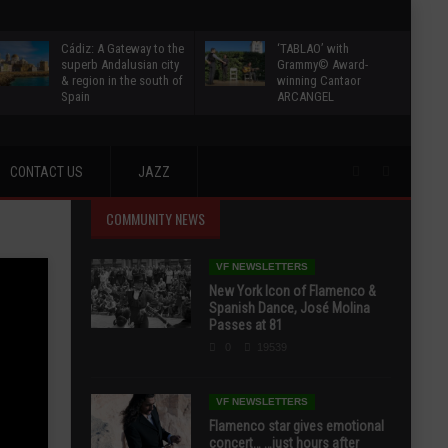
Cádiz: A Gateway to the
‘TABLAO’ with
superb Andalusian city
Grammy© Award-
& region in the south of
winning Cantaor
Spain
ARCANGEL
CONTACT US
JAZZ
COMMUNITY NEWS
VF NEWSLETTERS
New York Icon of Flamenco &
Spanish Dance, José Molina
Passes at 81
0
19539
VF NEWSLETTERS
Flamenco star gives emotional
concert… …just hours after