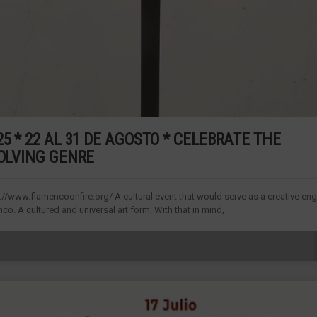
5 * 22 AL 31 DE AGOSTO * CELEBRATE THE
VOLVING GENRE
//www.flamencoonfire.org/ A cultural event that would serve as a creative eng
o. A cultured and universal art form. With that in mind,