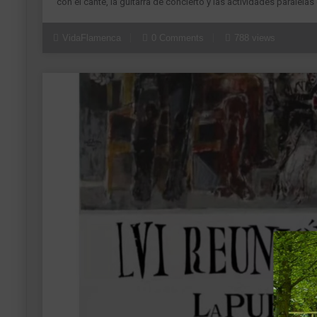
con el cante, la guitarra de concierto y las actividades paralel
VidaFlamenca
0 Comments
788 views