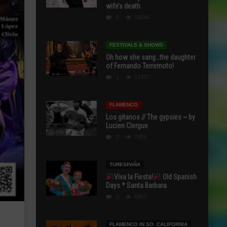
wife’s death
0
18544
FESTIVALS & SHOWS
Oh how she sang…the daughter
of Fernando Terremoto!
1
13357
FLAMENCO
Los gitanos // The gypsies ~ by
Lucien Clergue
0
7909
TURESPAÑA
Viva la Fiesta!
Old Spanish
Days * Santa Barbara
0
6957
FLAMENCO IN SO. CALIFORNIA