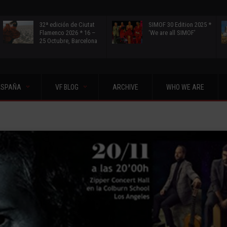
32ª edición de Ciutat
SIMOF 30 Edition 2025 *
Flamenco 2026 * 16 –
‘We are all SIMOF’
25 Octubre, Barcelona
ESPAÑA
VF BLOG
ARCHIVE
WHO WE ARE