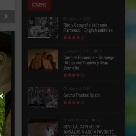
REVIEWS
August 2, 2015
Rito y Geografia del cante
Flamenco _ English subtitles
August 2, 2015
0
Cumbre Flamenca ~ Domingo
Ortega con Daniela y Ryan
Zermeño
August 2, 2015
Sound Tracker: Spain
April 13, 2015
0
SEVILLA, CAPITAL OF
ANDALUSIA AND A FAVORITE