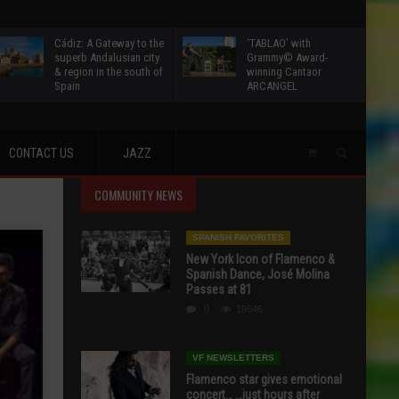
Cádiz: A Gateway to the
‘TABLAO’ with
superb Andalusian city
Grammy© Award-
& region in the south of
winning Cantaor
Spain
ARCANGEL
CONTACT US
JAZZ
COMMUNITY NEWS
SPANISH FAVORITES
New York Icon of Flamenco &
Spanish Dance, José Molina
Passes at 81
0
19546
VF NEWSLETTERS
Flamenco star gives emotional
concert… …just hours after