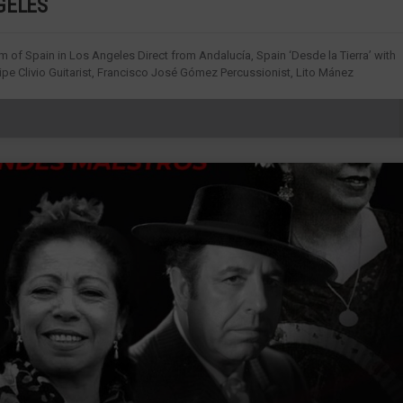
GELES
m of Spain in Los Angeles Direct from Andalucía, Spain ‘Desde la Tierra’ with
e Clivio Guitarist, Francisco José Gómez Percussionist, Lito Mánez