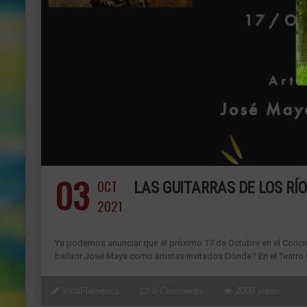
03
OCT
LAS GUITARRAS DE LOS R
2021
Ya podemos anunciar que el próximo 17 de Octubre en el Concier
bailaor José Maya como artistas invitados Dónde? En el Teatro 
VidaFlamenca
0 Comments
2009 views