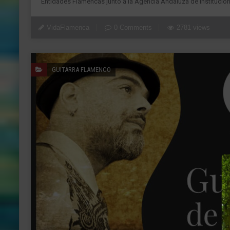
Entidades Flamencas junto a la Agencia Andaluza de Institucion
VidaFlamenca
0 Comments
2781 views
GUITARRA FLAMENCO