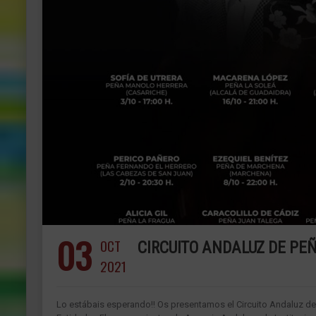
03
OCT
CIRCUITO ANDALUZ DE PE
2021
Lo estábais esperando!! Os presentamos el Circuito Andaluz de P