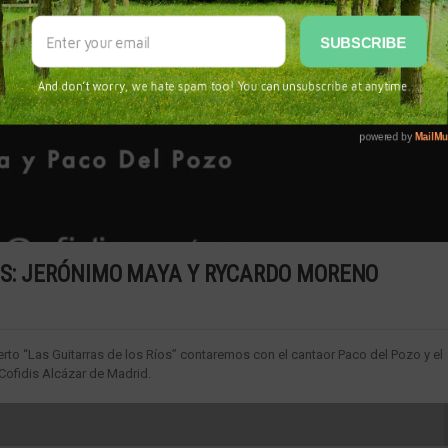
ÍOS: JERÓNIMO MAYA Y RYCARDO MORENO
to “Las Guitarras de los Ríos” contaremos con el cantaor Paco del Pozo y el
Cofidis Alcázar de Madrid.