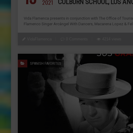
2021
COLBURN SCHOOL, LOS AN
Vida Flamenca presents in conjunction with The Office of Touris
Flamenco Singer Arcángel With Dancers, Macarena Lopez & Felip
VidaFlamenca
0 Comments
4214 views
SPANISH FAVORITES