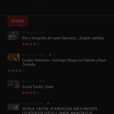
REVIEWS
August 2, 2015
Rito y Geografia del cante Flamenco _ English subtitles
August 2, 2015
0
Cumbre Flamenca ~ Domingo Ortega con Daniela y Ryan
Zermeño
August 2, 2015
Sound Tracker: Spain
April 13, 2015
0
SEVILLA, CAPITAL OF ANDALUSIA AND A FAVORITE
LOCATION FOR QUESO Y JAMÓN, MAINSTAYS OF