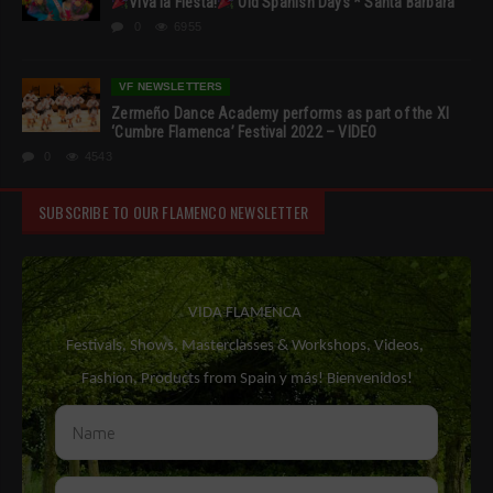
Viva la Fiesta!
Old Spanish Days * Santa Barbara
0
6955
VF NEWSLETTERS
Zermeño Dance Academy performs as part of the XI
‘Cumbre Flamenca’ Festival 2022 – VIDEO
0
4543
SUBSCRIBE TO OUR FLAMENCO NEWSLETTER