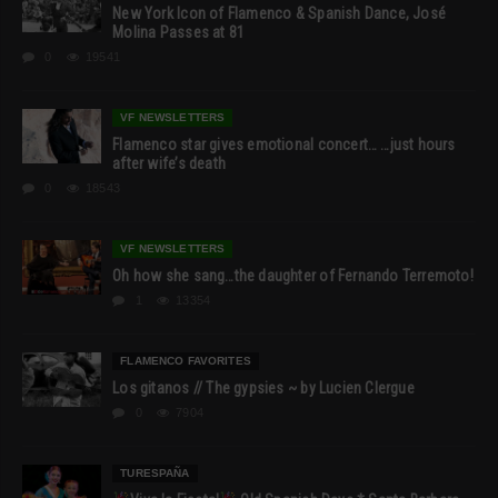
New York Icon of Flamenco & Spanish Dance, José
Molina Passes at 81
0
19541
VF NEWSLETTERS
Flamenco star gives emotional concert… …just hours
after wife’s death
0
18543
VF NEWSLETTERS
Oh how she sang…the daughter of Fernando Terremoto!
1
13354
FLAMENCO FAVORITES
Los gitanos // The gypsies ~ by Lucien Clergue
0
7904
TURESPAÑA