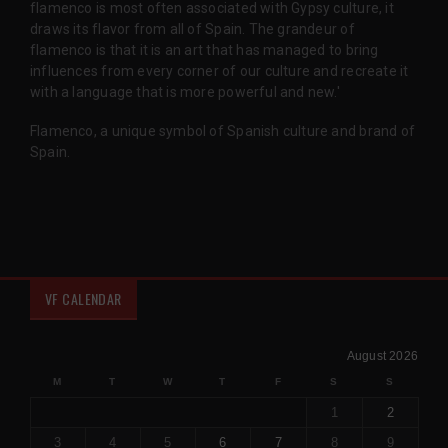
flamenco is most often associated with Gypsy culture, it
draws its flavor from all of Spain. The grandeur of
flamenco is that it is an art that has managed to bring
influences from every corner of our culture and recreate it
with a language that is more powerful and new.'
Flamenco, a unique symbol of Spanish culture and brand of
Spain.
VF CALENDAR
August 2026
M
T
W
T
F
S
S
1
2
3
4
5
6
7
8
9