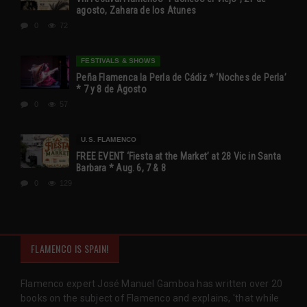
agosto, Zahara de los Atunes
0
72
FESTIVALS & SHOWS
Peña Flamenca la Perla de Cádiz * ‘Noches de Perla’
* 7 y 8 de Agosto
0
57
U.S. FLAMENCO
FREE EVENT ‘Fiesta at the Market’ at 28 Vic in Santa
Barbara * Aug. 6, 7 & 8
0
129
FLAMENCO IS SPAIN!
Flamenco expert José Manuel Gamboa has written over 20
books on the subject of Flamenco and explains, 'that while