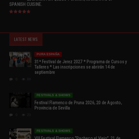
SPANISH CUISINE.
LATEST NEWS
PURA ESPAÑA
31ª Festival de Jerez 2027 * Programa de Cursos y
Talleres * Las inscripciones se abrirán 14 de
septiembre
0
69
FESTIVALS & SHOWS
Festival Flamenco de Pruna 2026, 20 de Agosto,
Provincia de Sevilla
0
23
FESTIVALS & SHOWS
VIII Festival Flamenco “Pacheco el Viejo”, 21 de