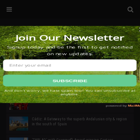
32ª edición de Ciutat Flamenco 2026 * 16 – 25 Octubre,
Barcelona
SIMOF 30 Edition 2025 * ‘We are all SIMOF’
Cádiz: A Gateway to the superb Andalusian city & region
in the south of Spain
‘TABLAO’ with Grammy© Award-winning Cantaor