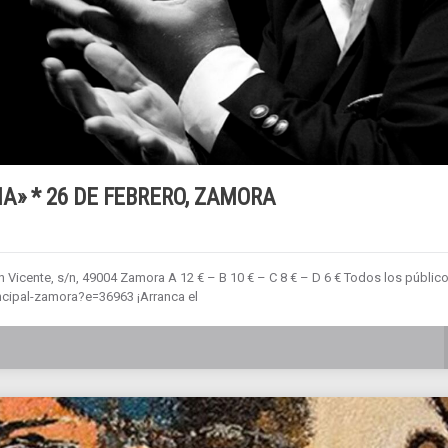
A» * 26 DE FEBRERO, ZAMORA
an Vicente, s/n, 49004 Zamora A 12 € – B 10 € – C 8 € – D 6 € Todos los públic
ncipal-zamora?e=36963 ¡Arranca el