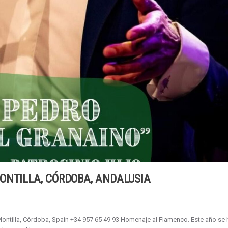
ONTILLA, CÓRDOBA, ANDALUSIA
Montilla, Córdoba, Spain +34 957 65 49 93 Homenaje al Flamenco. Este año se 