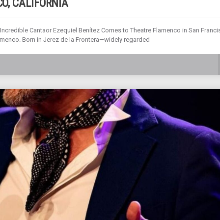
CO, CALIFORNIA
 Incredible Cantaor Ezequiel Benítez Comes to Theatre Flamenco in San Franc
lamenco. Born in Jerez de la Frontera—widely regarded