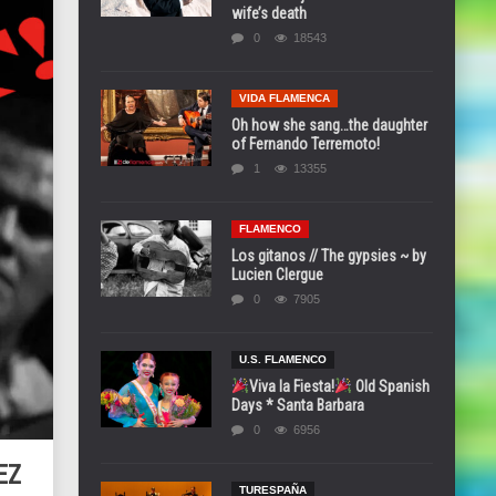
wife’s death
0
18543
VIDA FLAMENCA
Oh how she sang…the daughter
of Fernando Terremoto!
1
13355
FLAMENCO
Los gitanos // The gypsies ~ by
Lucien Clergue
0
7905
U.S. FLAMENCO
Viva la Fiesta!
Old Spanish
Days * Santa Barbara
0
6956
EZ
TURESPAÑA