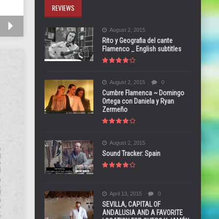
REVIEWS
August 2, 2015
Rito y Geografia del cante
Flamenco _ English subtitles
August 2, 2015
0
Cumbre Flamenca ~ Domingo
Ortega con Daniela y Ryan
Zermeño
August 2, 2015
Sound Tracker: Spain
April 13, 2015
0
SEVILLA, CAPITAL OF
ANDALUSIA AND A FAVORITE