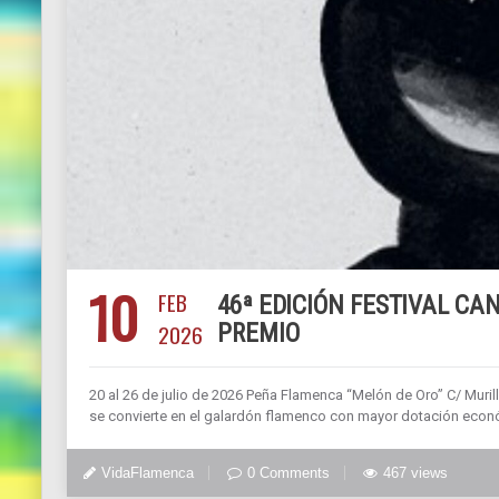
10
FEB
46ª EDICIÓN FESTIVAL C
2026
PREMIO
20 al 26 de julio de 2026 Peña Flamenca “Melón de Oro” C/ Murill
se convierte en el galardón flamenco con mayor dotación eco
VidaFlamenca
0 Comments
467 views