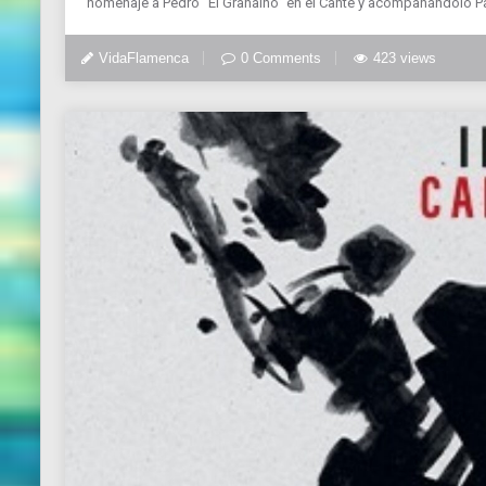
homenaje a Pedro “El Granaíno” en el Cante y acompañándolo Pa
VidaFlamenca
0 Comments
423 views