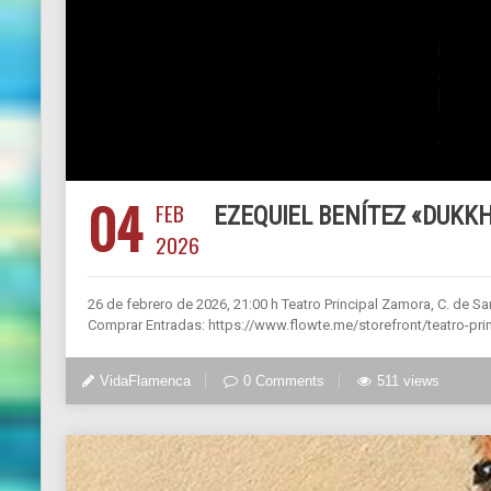
04
FEB
EZEQUIEL BENÍTEZ «DUKKH
2026
26 de febrero de 2026, 21:00 h Teatro Principal Zamora, C. de S
Comprar Entradas: https://www.flowte.me/storefront/teatro-pri
VidaFlamenca
0 Comments
511 views