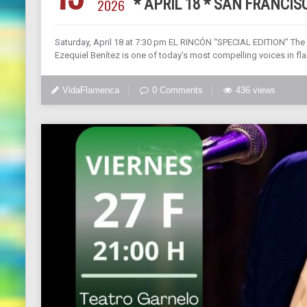
2026
* APRIL 18 * SAN FRANCIS
Saturday, April 18 at 7:30 pm EL RINCÓN “SPECIAL EDITION” The
Ezequiel Benítez is one of today’s most compelling voices in f
VidaFlamenca
0 Comments
436 views