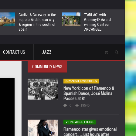
Cádiz: A Gateway to the
‘TABLAO’ with
superb Andalusian city
Grammy© Award-
& region in the south of
winning Cantaor
Spain
ARCANGEL
CONTACT US
JAZZ
COMMUNITY NEWS
SPANISH FAVORITES
New York Icon of Flamenco &
Spanish Dance, José Molina
Passes at 81
0
19545
VF NEWSLETTERS
Flamenco star gives emotional
concert… …just hours after