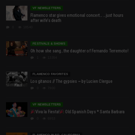
VF NEWSLETTERS
Flamenco star gives emotional concert… …just hours
after wife’s death
0
18540
FESTIVALS & SHOWS
Oh how she sang…the daughter of Fernando Terremoto!
1
13354
FLAMENCO FAVORITES
Los gitanos // The gypsies ~ by Lucien Clergue
0
7900
VF NEWSLETTERS
Viva la Fiesta!
Old Spanish Days * Santa Barbara
0
6953
FLAMENCO IN SO. CALIFORNIA