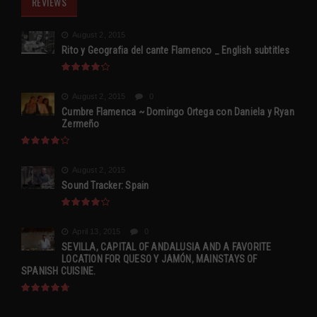
REVIEWS
August 2, 2015
Rito y Geografia del cante Flamenco _ English subtitles
August 2, 2015
0
Cumbre Flamenca ~ Domingo Ortega con Daniela y Ryan
Zermeño
August 2, 2015
Sound Tracker: Spain
April 13, 2015
0
SEVILLA, CAPITAL OF ANDALUSIA AND A FAVORITE
LOCATION FOR QUESO Y JAMÓN, MAINSTAYS OF
SPANISH CUISINE.