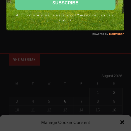
Flamenco, a unique symbol of Spanish culture and brand of
Spain.
VF CALENDAR
August 2026
M
T
W
T
F
S
S
1
2
3
4
5
6
7
8
9
10
11
12
13
14
15
16
17
18
19
20
21
22
23
Manage Cookie Consent
24
25
26
27
28
29
30