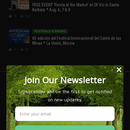
FREE EVENT ‘Fiesta at the Market’ at 28 Vic in Santa
Barbara * Aug. 6, 7 & 8
0
128
FESTIVALS & SHOWS
65 edición del Festival Internacional del Cante de las
Minas * La Unión, Murcia
0
70
FLAMENCO IS SPAIN!
Flamenco expert José Manuel Gamboa has written over 20
books on the subject of Flamenco and explains, 'that while
flamenco is most often associated with Gypsy culture, it
draws its flavor from all of Spain. The grandeur of
flamenco is that it is an art that has managed to bring
influences from every corner of our culture and recreate it
with a language that is more powerful and new.'