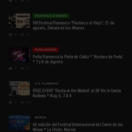
0
19
FESTIVALS & SHOWS
VIII Festival Flamenco “Pacheco el Viejo”, 21 de
agosto, Zahara de los Atunes
0
20
PURA ESPAÑA
Peña Flamenca la Perla de Cádiz * ‘Noches de Perla’
* 7 y 8 de Agosto
0
52
U.S. FLAMENCO
FREE EVENT ‘Fiesta at the Market’ at 28 Vic in Santa
Barbara * Aug. 6, 7 & 8
0
128
MURCIA
65 edición del Festival Internacional del Cante de las
Minas * La Unión, Murcia