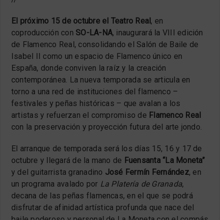
El próximo 15 de octubre el Teatro Real
, en
coproducción con
SO-LA-NA
, inaugurará la VIII edición
de Flamenco Real, consolidando el Salón de Baile de
Isabel II como un espacio de Flamenco único en
España, donde conviven la raíz y la creación
contemporánea. La nueva temporada se articula en
torno a una red de instituciones del flamenco –
festivales y peñas históricas – que avalan a los
artistas y refuerzan el compromiso de
Flamenco Real
con la preservación y proyección futura del arte jondo.
El arranque de temporada será los días 15, 16 y 17 de
octubre y llegará de la mano de
Fuensanta “La Moneta”
y del guitarrista granadino
José Fermín Fernández
, en
un programa avalado por
La Platería de Granada
,
decana de las peñas flamencas, en el que se podrá
disfrutar de afinidad artística profunda que nace del
baile poderoso y personal de La Moneta con el compás