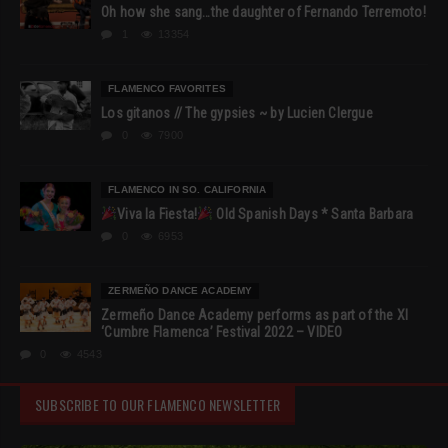
Oh how she sang…the daughter of Fernando Terremoto!
1
13354
FLAMENCO FAVORITES
Los gitanos // The gypsies ~ by Lucien Clergue
0
7900
FLAMENCO IN SO. CALIFORNIA
Viva la Fiesta!
Old Spanish Days * Santa Barbara
0
6953
ZERMEÑO DANCE ACADEMY
Zermeño Dance Academy performs as part of the XI
‘Cumbre Flamenca’ Festival 2022 – VIDEO
0
4543
SUBSCRIBE TO OUR FLAMENCO NEWSLETTER