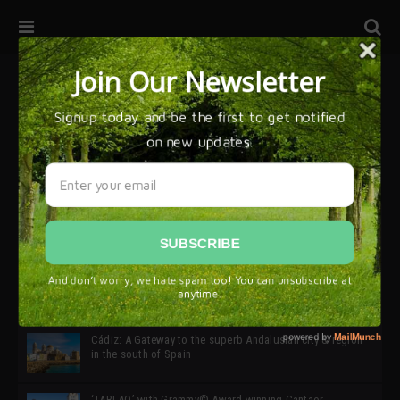
32ª edición de Ciutat Flamenco 2026 * 16 – 25 Octubre,
Barcelona
SIMOF 30 Edition 2025 * ‘We are all SIMOF’
Cádiz: A Gateway to the superb Andalusian city & region
in the south of Spain
‘TABLAO’ with Grammy© Award-winning Cantaor