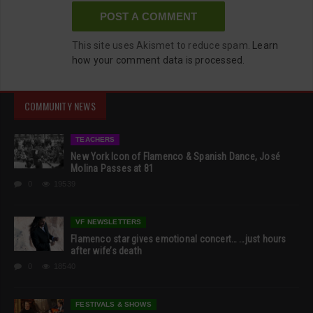
This site uses Akismet to reduce spam.
Learn
how your comment data is processed.
COMMUNITY NEWS
TEACHERS
New York Icon of Flamenco & Spanish Dance, José
Molina Passes at 81
0
19539
VF NEWSLETTERS
Flamenco star gives emotional concert… …just hours
after wife’s death
0
18540
FESTIVALS & SHOWS