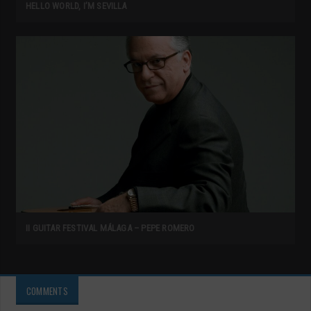
HELLO WORLD, I’M SEVILLA
II GUITAR FESTIVAL MÁLAGA – PEPE ROMERO
COMMENTS