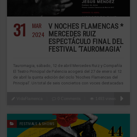
31
MAR
V NOCHES FLAMENCAS *
2024
MERCEDES RUIZ
ESPECTÁCULO FINAL DEL
FESTIVAL ‘TAUROMAGIA’
Tauromagia, sábado, 12 de abril Mercedes Ruiz y Compañía
El Teatro Principal de Palencia acogerá del 27 de enero al 12
de abril la quinta edición del ciclo ‘Noches Flamencas del
Principal’. Un total de seis conciertos con voces destacadas
VidaFlamenca
0 Comments
1493 views
FESTIVALS & SHOWS