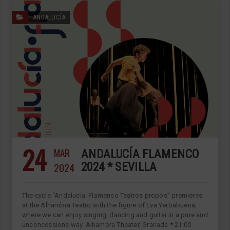
ANDALUCÍA
24
MAR
ANDALUCÍA FLAMENCO
2024
2024 * SEVILLA
The cycle “Andalucia. Flamenco Teatros propos” premieres
at the Alhambra Teatro with the figure of Eva Yerbabuena,
where we can enjoy singing, dancing and guitar in a pure and
unconcessions way. Alhambra Theater, Granada * 21:00