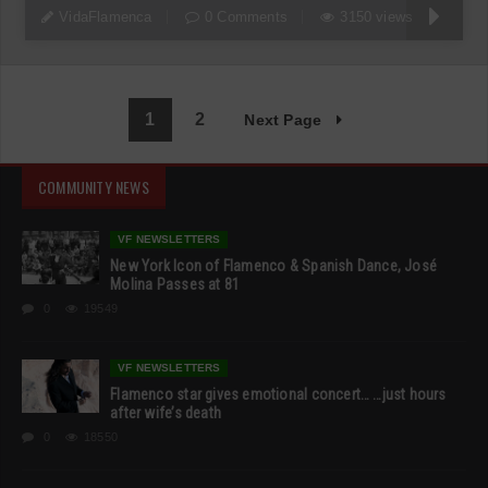
VidaFlamenca
0 Comments
3150 views
1
2
Next Page
COMMUNITY NEWS
VF NEWSLETTERS
New York Icon of Flamenco & Spanish Dance, José
Molina Passes at 81
0
19549
VF NEWSLETTERS
Flamenco star gives emotional concert… …just hours
after wife’s death
0
18550