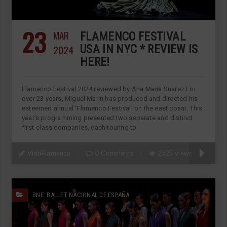
23
MAR
FLAMENCO FESTIVAL
2024
USA IN NYC * REVIEW IS
HERE!
Flamenco Festival 2024 reviewed by Ana Maria Suarez For
over 23 years, Miguel Marin has produced and directed his
esteemed annual ‘Flamenco Festival’ on the east coast. This
year’s programming presented two separate and distinct
first-class companies, each touring to
VidaFlamenca
0 Comments
2825 views
BNE: BALLET NACIONAL DE ESPAÑA