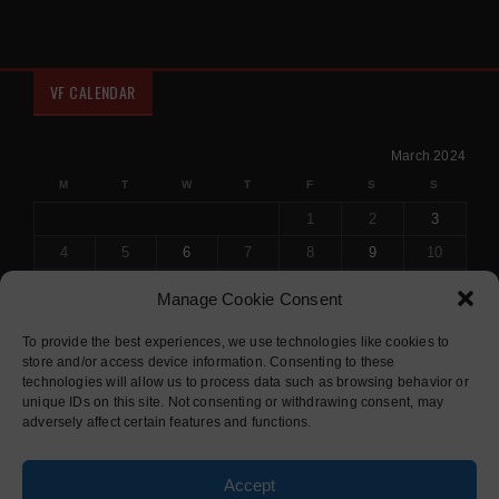
VF CALENDAR
March 2024
M
T
W
T
F
S
S
1
2
3
4
5
6
7
8
9
10
11
12
13
14
15
16
17
Manage Cookie Consent
18
19
20
21
22
23
24
To provide the best experiences, we use technologies like cookies to
25
26
27
28
29
30
31
store and/or access device information. Consenting to these
« Feb
Apr »
technologies will allow us to process data such as browsing behavior or
unique IDs on this site. Not consenting or withdrawing consent, may
adversely affect certain features and functions.
© 2015 COPYRIGHT
SOLIDUS THEME
. ALL RIGHTS RESERVED.
Accept
DESIGNED BY
ORANGE-THEMES.COM