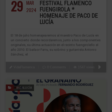
29
MAR
FESTIVAL FLAMENCO
2024
FUENGIROLA *
HOMENAJE DE PACO DE
LUCÍA
El 18 de julio homenajearemos al maestro Paco de Lucía en
un concierto donde recordaremos, junto a los componentes
originales, su última actuación en el recinto fuengiroleño el
año 2010. El bailaor Farru, su sobrino y guitarrista Antonio
Sánchez, el
VidaFlamenca
0 Comments
1547 views
ANDALUCÍA