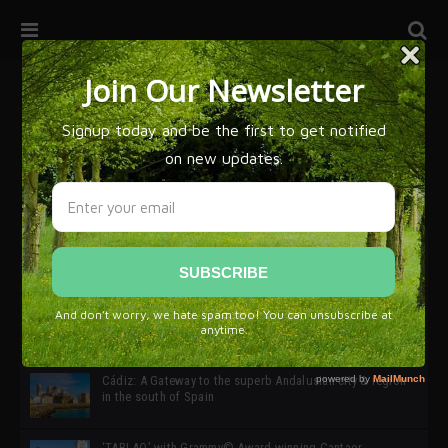
32ª edición de Ciutat Flamenco 2026 * 16 – 25 Octubre,
Barcelona
SIMOF 30 Edition 2025 * ‘We are all SIMOF’
Cádiz: A Gateway to the superb Andalusian city & region
in the south of Spain
‘TABLAO’ with Grammy© Award-winning Cantaor