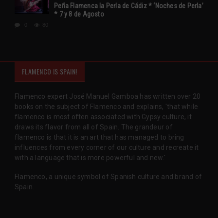
Peña Flamenca la Perla de Cádiz * ‘Noches de Perla’
* 7 y 8 de Agosto
0
80
FLAMENCO IS SPAIN!
Flamenco expert José Manuel Gamboa has written over 20
books on the subject of Flamenco and explains, 'that while
flamenco is most often associated with Gypsy culture, it
draws its flavor from all of Spain. The grandeur of
flamenco is that it is an art that has managed to bring
influences from every corner of our culture and recreate it
with a language that is more powerful and new.'
Flamenco, a unique symbol of Spanish culture and brand of
Spain.