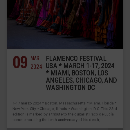
09
MAR
FLAMENCO FESTIVAL
2024
USA * MARCH 1-17, 2024
* MIAMI, BOSTON, LOS
ANGELES, CHICAGO, AND
WASHINGTON DC
1-17 marzo 2024 * Boston, Massachusetts * Miami, Florida *
New York City * Chicago, Illinois * Washington, D.C. This 23rd
edition is marked by a tribute to the guitarist Paco de Lucía,
commemorating the tenth anniversary of his death,