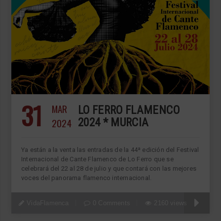
31
MAR
LO FERRO FLAMENCO
2024
2024 * MURCIA
Ya están a la venta las entradas de la 44ª edición del Festival
Internacional de Cante Flamenco de Lo Ferro que se
celebrará del 22 al 28 de julio y que contará con las mejores
voces del panorama flamenco internacional.
VidaFlamenca
0 Comments
2160 views