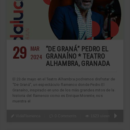
29
MAR
“DE GRANÁ” PEDRO EL
2024
GRANAÍNO * TEATRO
ALHAMBRA, GRANADA
El 23 de mayo en el Teatro Alhambra podremos disfrutar de
“De Graná”, un espectáculo flamenco donde Pedro El
Granaíno, inspirado en uno de los más grandes mitos de la
historia del flamenco como es Enrique Morente, nos
muestra el
VidaFlamenca
0 Comments
1623 views