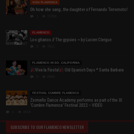
VIDA FLAMENCA
Oh how she sang…the daughter of Fernando Terremoto!
1
13358
FLAMENCO
Los gitanos // The gypsies ~ by Lucien Clergue
0
7911
FLAMENCO IN SO. CALIFORNIA
Viva la Fiesta!
Old Spanish Days * Santa Barbara
0
6960
FESTIVAL CUMBRE FLAMENCA
Zermeño Dance Academy performs as part of the XI
‘Cumbre Flamenca’ Festival 2022 – VIDEO
0
4549
SUBSCRIBE TO OUR FLAMENCO NEWSLETTER