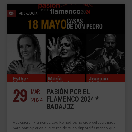
ANDALUCÍA
29
MAR
PASIÓN POR EL
2024
FLAMENCO 2024 *
BADAJOZ
Asociación Flamenca Los Remedios ha sido seleccionada
para participar en el circuito de #Pasiónporelflamenco que