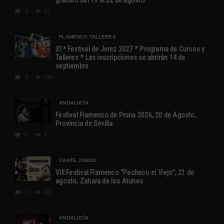
gratuito del 19 al 22 de agosto
0
27
FLAMENCO TALLERES
31ª Festival de Jerez 2027 * Programa de Cursos y
Talleres * Las inscripciones se abrirán 14 de
septiembre
0
138
ANDALUCÍA
Festival Flamenco de Pruna 2026, 20 de Agosto,
Provincia de Sevilla
0
41
CANTE JONDO
VIII Festival Flamenco “Pacheco el Viejo”, 21 de
agosto, Zahara de los Atunes
0
107
ANDALUCÍA