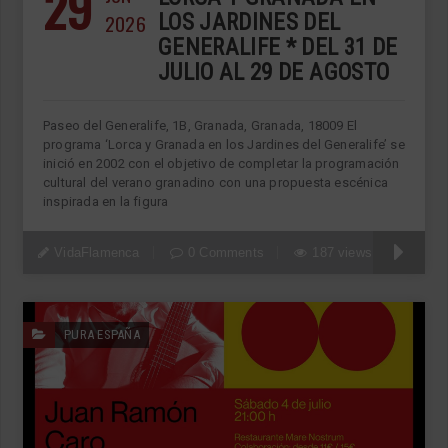
29
2026
LOS JARDINES DEL
GENERALIFE * DEL 31 DE
JULIO AL 29 DE AGOSTO
Paseo del Generalife, 1B, Granada, Granada, 18009 El
programa ‘Lorca y Granada en los Jardines del Generalife’ se
inició en 2002 con el objetivo de completar la programación
cultural del verano granadino con una propuesta escénica
inspirada en la figura
VidaFlamenca
0 Comments
187 views
PURA ESPAÑA