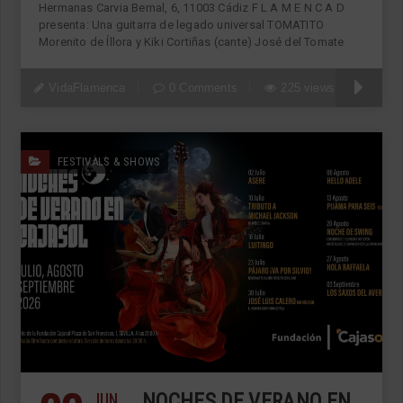
Hermanas Carvia Bernal, 6, 11003 Cádiz F L A M E N C A D
presenta: Una guitarra de legado universal TOMATITO
Morenito de Íllora y Kiki Cortiñas (cante) José del Tomate
VidaFlamenca
0 Comments
225 views
FESTIVALS & SHOWS
JUN
NOCHES DE VERANO EN