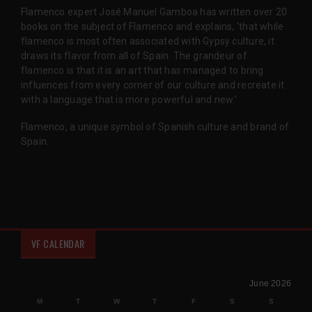
Flamenco expert José Manuel Gamboa has written over 20
books on the subject of Flamenco and explains, 'that while
flamenco is most often associated with Gypsy culture, it
draws its flavor from all of Spain. The grandeur of
flamenco is that it is an art that has managed to bring
influences from every corner of our culture and recreate it
with a language that is more powerful and new.'
Flamenco, a unique symbol of Spanish culture and brand of
Spain.
VF CALENDAR
June 2026
M
T
W
T
F
S
S