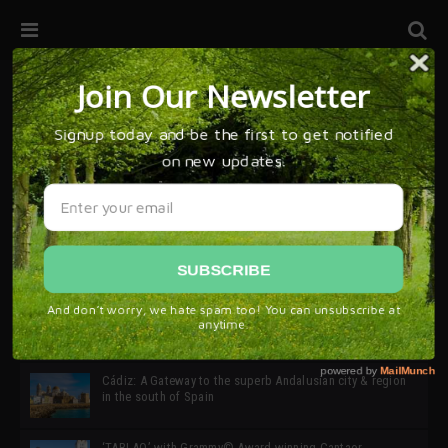
32ª edición de Ciutat Flamenco 2026 * 16 – 25 Octubre,
Barcelona
SIMOF 30 Edition 2025 * ‘We are all SIMOF’
Cádiz: A Gateway to the superb Andalusian city & region
in the south of Spain
‘TABLAO’ with Grammy© Award-winning Cantaor