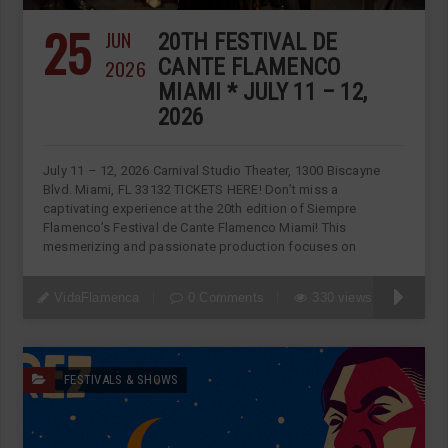
25
JUN
20TH FESTIVAL DE
2026
CANTE FLAMENCO
MIAMI * JULY 11 – 12,
2026
July 11 – 12, 2026 Carnival Studio Theater, 1300 Biscayne
Blvd. Miami, FL 33132 TICKETS HERE! Don’t miss a
captivating experience at the 20th edition of Siempre
Flamenco’s Festival de Cante Flamenco Miami! This
mesmerizing and passionate production focuses on
VidaFlamenca
0 Comments
330 views
FESTIVALS & SHOWS