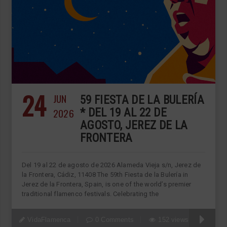
24
JUN
59 FIESTA DE LA BULERÍA
2026
* DEL 19 AL 22 DE
AGOSTO, JEREZ DE LA
FRONTERA
Del 19 al 22 de agosto de 2026 Alameda Vieja s/n, Jerez de
la Frontera, Cádiz, 11408 The 59th Fiesta de la Bulería in
Jerez de la Frontera, Spain, is one of the world’s premier
traditional flamenco festivals. Celebrating the
VidaFlamenca
0 Comments
152 views