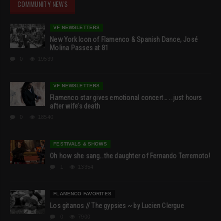
COMMUNITY NEWS
VF NEWSLETTERS
New York Icon of Flamenco & Spanish Dance, José
Molina Passes at 81
0
19539
VF NEWSLETTERS
Flamenco star gives emotional concert… …just hours
after wife’s death
0
18540
FESTIVALS & SHOWS
Oh how she sang…the daughter of Fernando Terremoto!
1
13354
FLAMENCO FAVORITES
Los gitanos // The gypsies ~ by Lucien Clergue
0
7900