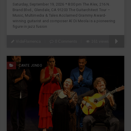
Saturday, September 19, 2026 * 8:00 pm The Alex, 216 N.
Brand Blvd., Glendale, CA 91203 The Guitarchitect Tour –
Music, Multimedia & Tales Acclaimed Grammy Award-
winning guitarist and composer Al Di Meola is a pioneering
figure in jazz fusion
VidaFlamenca
0 Comments
161 views
CANTE JONDO