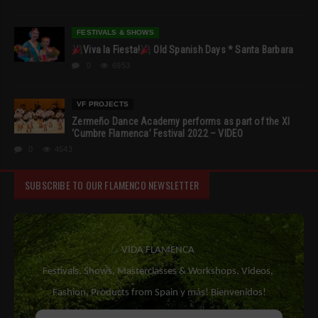
FESTIVALS & SHOWS
Viva la Fiesta!
Old Spanish Days * Santa Barbara
0
6953
VF PROJECTS
Zermeño Dance Academy performs as part of the XI
‘Cumbre Flamenca’ Festival 2022 – VIDEO
0
4543
SUBSCRIBE TO OUR FLAMENCO NEWSLETTER