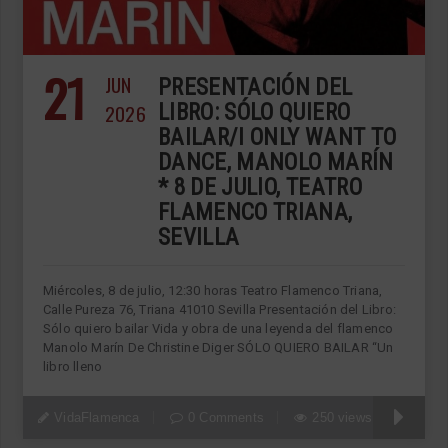
21
JUN
PRESENTACIÓN DEL
2026
LIBRO: SÓLO QUIERO
BAILAR/I ONLY WANT TO
DANCE, MANOLO MARÍN
* 8 DE JULIO, TEATRO
FLAMENCO TRIANA,
SEVILLA
Miércoles, 8 de julio, 12:30 horas Teatro Flamenco Triana,
Calle Pureza 76, Triana 41010 Sevilla Presentación del Libro:
Sólo quiero bailar Vida y obra de una leyenda del flamenco
Manolo Marín De Christine Diger SÓLO QUIERO BAILAR “Un
libro lleno
VidaFlamenca
0 Comments
250 views