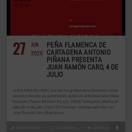
27
JUN
PEÑA FLAMENCA DE
2026
CARTAGENA ANTONIO
PIÑANA PRESENTA
JUAN RAMÓN CARO, 4 DE
JULIO
JUAN RAMÓN CARO, uno de los guitarristas flamencos más
reconocidos de su generación, actúa en el Restaurante Mare
Nostrum, Paseo Alfonso XII, s/n, 30202 Cartagena, Murcia el
sábado 4 de julio a las 21h Entradas: cartagenajonda.com
Juan Ramón Caro (Barcelona,
VidaFlamenca
0 Comments
110 views