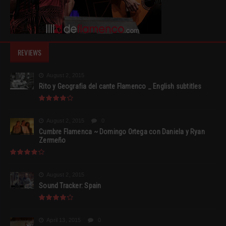
REVIEWS
August 2, 2015
Rito y Geografia del cante Flamenco _ English subtitles
August 2, 2015
0
Cumbre Flamenca ~ Domingo Ortega con Daniela y Ryan
Zermeño
August 2, 2015
Sound Tracker: Spain
April 13, 2015
0