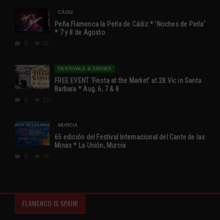
CÁDIZ
Peña Flamenca la Perla de Cádiz * ‘Noches de Perla’
* 7 y 8 de Agosto
0
52
FESTIVALS & SHOWS
FREE EVENT ‘Fiesta at the Market’ at 28 Vic in Santa
Barbara * Aug. 6, 7 & 8
0
127
MURCIA
65 edición del Festival Internacional del Cante de las
Minas * La Unión, Murcia
0
70
FLAMENCO IS SPAIN!