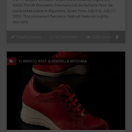
Cádiz The XII Encuentro Internacional de Guitarra Paco de
Lucía takes place in Algeciras, Spain from July 6 to July 11,
2026. This renowned flamenco festival features nightly
concerts
VidaFlamenca
0 Comments
1931 views
FLAMENCO WEST & SENOVILLA ARTESANA