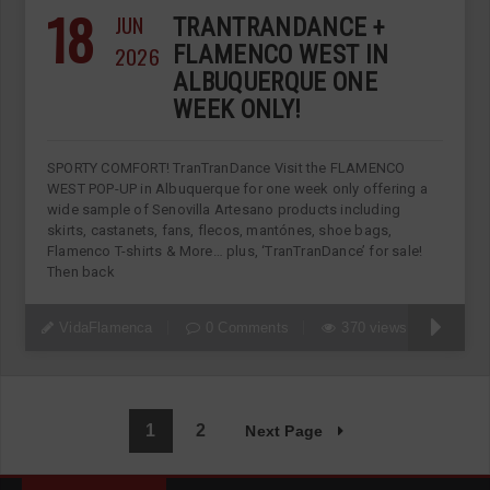
18
JUN
TRANTRANDANCE +
2026
FLAMENCO WEST IN
ALBUQUERQUE ONE
WEEK ONLY!
SPORTY COMFORT! TranTranDance Visit the FLAMENCO
WEST POP-UP in Albuquerque for one week only offering a
wide sample of Senovilla Artesano products including
skirts, castanets, fans, flecos, mantónes, shoe bags,
Flamenco T-shirts & More… plus, ‘TranTranDance’ for sale!
Then back
VidaFlamenca
0 Comments
370 views
1
2
Next Page