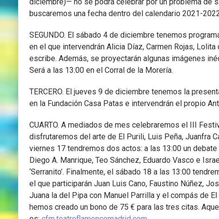
diciembre)— no se podrá celebrar por un problema de s
buscaremos una fecha dentro del calendario 2021-2022
SEGUNDO. El sábado 4 de diciembre tenemos programado u
en el que intervendrán Alicia Díaz, Carmen Rojas, Lolit
escribe. Además, se proyectarán algunas imágenes inédi
Será a las 13:00 en el Corral de la Morería.
TERCERO. El jueves 9 de diciembre tenemos la presentaci
en la Fundación Casa Patas e intervendrán el propio A
CUARTO. A mediados de mes celebraremos el III Festiva
disfrutaremos del arte de El Purili, Luis Peña, Juanfra 
viernes 17 tendremos dos actos: a las 13:00 un debate 
Diego A. Manrique, Teo Sánchez, Eduardo Vasco e Israel
‘Serranito’. Finalmente, el sábado 18 a las 13:00 tend
el que participarán Juan Luis Cano, Faustino Núñez, Jo
Juana la del Pipa con Manuel Parrilla y el compás de El
hemos creado un bono de 75 € para las tres citas. Aquell
es:
cfm.teatroflamencomadrid.com