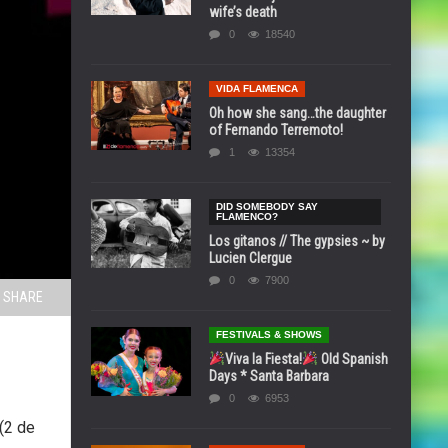
wife’s death
0
18540
VIDA FLAMENCA
Oh how she sang…the daughter
of Fernando Terremoto!
1
13354
DID SOMEBODY SAY
FLAMENCO?
Los gitanos // The gypsies ~ by
Lucien Clergue
0
7900
SHARE
FESTIVALS & SHOWS
Viva la Fiesta!
Old Spanish
Days * Santa Barbara
0
6953
(2 de