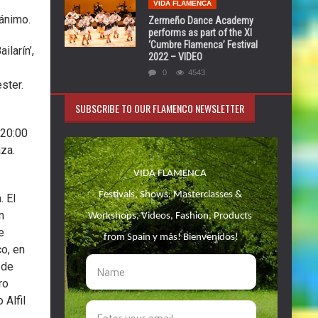
VIDA FLAMENCA
ánimo.
Zermeño Dance Academy
performs as part of the XI
‘Cumbre Flamenca’ Festival
larín’,
2022 – VIDEO
0
4543
ster.
SUBSCRIBE TO OUR FLAMENCO NEWSLETTER
 20:00
za.
. El
n
e
o, en
 de
ro
 Alfil