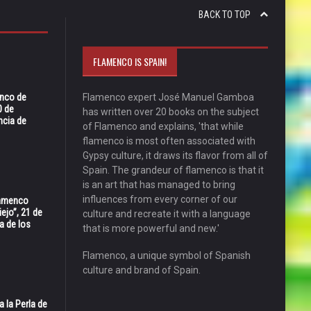
BACK TO TOP
FLAMENCO IS SPAIN!
enco de
Flamenco expert José Manuel Gamboa
0 de
has written over 20 books on the subject
ncia de
of Flamenco and explains, 'that while
flamenco is most often associated with
Gypsy culture, it draws its flavor from all of
Spain. The grandeur of flamenco is that it
is an art that has managed to bring
influences from every corner of our
Flamenco
ejo”, 21 de
culture and recreate it with a language
a de los
that is more powerful and new.'
Flamenco, a unique symbol of Spanish
culture and brand of Spain.
 la Perla de