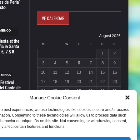
s de Perla’
osto
VF CALENDAR
AMENCO
August 2026
esta at the
M
T
W
T
F
S
S
Vic in Santa
 6, 7 & 8
1
2
3
4
5
6
7
8
9
10
11
12
13
14
15
16
 MINAS
17
18
19
20
21
22
23
 Festival
del Cante de
24
25
26
27
28
29
30
 Unión,
Manage Cookie Consent
31
« Jul
he best experiences, we use technologies like cookies to store and/or access
mation. Consenting to these technologies will allow us to process data such
behavior or unique IDs on this site. Not consenting or withdrawing consent,
y affect certain features and functions.