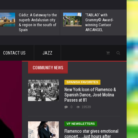
Cádiz: A Gateway to the
‘TABLAO’ with
superb Andalusian city
Grammy© Award-
& region in the south of
winning Cantaor
Spain
ARCANGEL
CONTACT US
JAZZ
COMMUNITY NEWS
SPANISH FAVORITES
New York Icon of Flamenco &
Spanish Dance, José Molina
Passes at 81
0
19539
VF NEWSLETTERS
Flamenco star gives emotional
concert… …just hours after