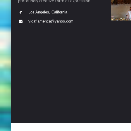
profoundly creative form of expression.
Los Angeles, California
vidaflamenca@yahoo.com