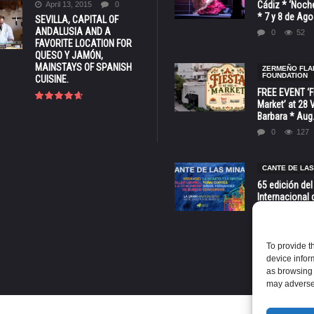
Cádiz * ‘Noche
April 13, 2015
0
* 7 y 8 de Ag
SEVILLA, CAPITAL OF
ANDALUSIA AND A
0
52
FAVORITE LOCATION FOR
QUESO Y JAMÓN,
MAINSTAYS OF SPANISH
ZERMEÑO FL
FOUNDATION
CUISINE.
FREE EVENT ‘Fi
Market’ at 28 
Barbara * Aug.
0
127
CANTE DE LAS
65 edición del
Internacional 
las Minas * La
Murcia
0
70
To provide t
device infor
as browsing 
may adversel