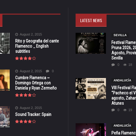
LATEST NEWS
August 2, 2015
SEVILLA
Rito y Geografia del cante
Festival Flam
Flamenco _ English
Pruna 2026, 2
subtitles
Agosto, Provi
Sevilla
0
18
August 2, 2015
0
Cumbre Flamenca ~
ANDALUCÍA
Domingo Ortega con
VIII Festival 
Daniela y Ryan Zermeño
“Pacheco el Vi
agosto, Zahar
Atunes
August 2, 2015
0
19
Sound Tracker: Spain
ANDALUCÍA
Peña Flamenca