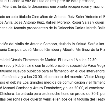
alud. Cuando la voz de Luis se recupere de este percance,
. Mientras tanto, le deseamos una pronta recuperación y mucho 
n acto titulado Cien años de Antonio Ruiz Soler ‘Antonio el Bai
a de Ávila, José Antonio Ruiz, Rafael Moreno, Roger Salas y quien
tas de Antonio procedentes de la Colección Carlos Martín Balle
ón del vinilo de Antonio Campos, titulado In-finitud. Será a las
ntonio Campos, José Manuel Gamboa y Alberto Martínez de la Pla
l del Círculo Flamenco de Madrid. El jueves 16 a las 22:30
Carrasco y Rubén Lara, con la colaboración especial de Paco Vega
titulado Nuevos públicos para el flamenco, en el que intervendrá
 Fernández; y a las 20:00, el concierto del maestro Víctor Mong
remos el debate Los grandes medios de comunicación y el flamenc
sé Manuel Gamboa y Arturo Fernández; y a las 20:00, el concierto
 Chícharo. La entrada para cada noche tiene un precio de 30 €, pe
as personas que quieran venir, el enlace de la taquilla del Teatro