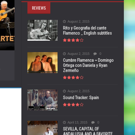
REVIEWS
August 2, 2015
Rito y Geografia del cante
Flamenco _ English subtitles
August 2, 2015
0
Cumbre Flamenca ~ Domingo
Ortega con Daniela y Ryan
,
Zermeño
August 2, 2015
Sound Tracker: Spain
April 13, 2015
0
SEVILLA, CAPITAL OF
ANDALUSIA AND A FAVORITE