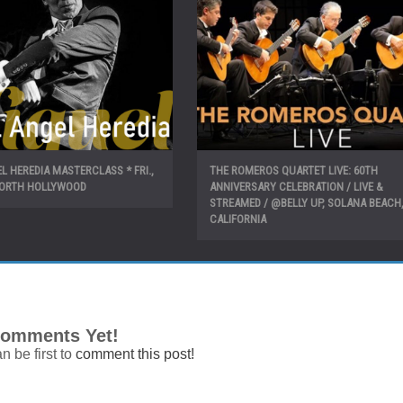
L HEREDIA MASTERCLASS * FRI.,
THE ROMEROS QUARTET LIVE: 60TH
 NORTH HOLLYWOOD
ANNIVERSARY CELEBRATION / LIVE &
STREAMED / @BELLY UP, SOLANA BEACH
CALIFORNIA
omments Yet!
n be first to
comment this post!