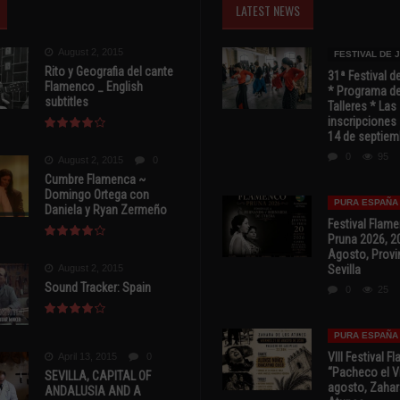
LATEST NEWS
August 2, 2015
FESTIVAL DE 
Rito y Geografia del cante
31ª Festival d
Flamenco _ English
* Programa de
subtitles
Talleres * Las
inscripciones 
14 de septiem
0
95
August 2, 2015
0
Cumbre Flamenca ~
Domingo Ortega con
PURA ESPAÑA
Daniela y Ryan Zermeño
Festival Flam
Pruna 2026, 2
Agosto, Provi
August 2, 2015
Sevilla
Sound Tracker: Spain
0
25
PURA ESPAÑA
VIII Festival 
April 13, 2015
0
“Pacheco el Vi
SEVILLA, CAPITAL OF
agosto, Zahar
ANDALUSIA AND A