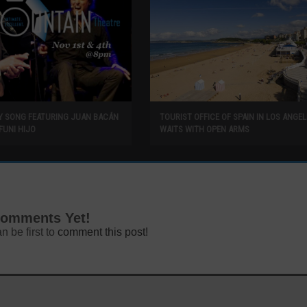
SY SONG FEATURING JUAN BACÁN
TOURIST OFFICE OF SPAIN IN LOS ANGEL
FUNI HIJO
WAITS WITH OPEN ARMS
omments Yet!
n be first to
comment this post!