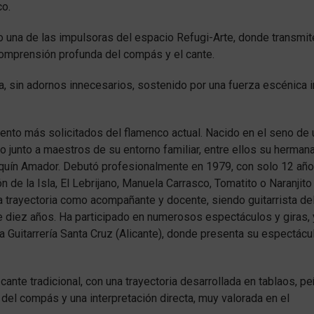
co.
o una de las impulsoras del espacio Refugi-Arte, donde transmit
comprensión profunda del compás y el cante.
za, sin adornos innecesarios, sostenido por una fuerza escénica 
nto más solicitados del flamenco actual. Nacido en el seno de 
 junto a maestros de su entorno familiar, entre ellos su hermana
oaquín Amador. Debutó profesionalmente en 1979, con solo 12 año
 la Isla, El Lebrijano, Manuela Carrasco, Tomatito o Naranjito
da trayectoria como acompañante y docente, siendo guitarrista de
e diez años. Ha participado en numerosos espectáculos y giras, 
a Guitarrería Santa Cruz (Alicante), donde presenta su espectácu
cante tradicional, con una trayectoria desarrollada en tablaos, p
del compás y una interpretación directa, muy valorada en el