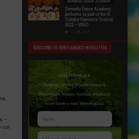
ZERMEÑO DANCE ACADEMY
Zermeño Dance Academy
performs as part of the XI
‘Cumbre Flamenca’ Festival
2022 – VIDEO
0
4545
SUBSCRIBE TO OUR FLAMENCO NEWSLETTER
na,
os —
o con