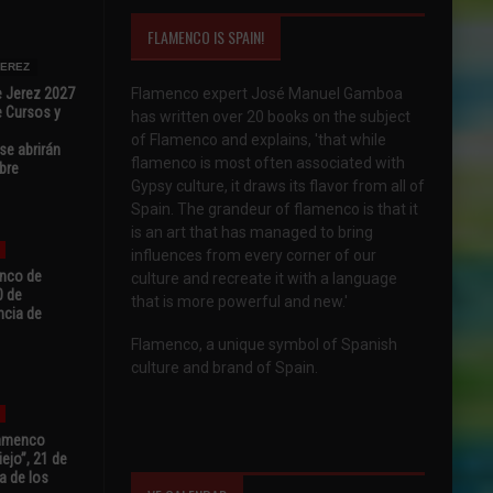
FLAMENCO IS SPAIN!
JEREZ
e Jerez 2027
Flamenco expert José Manuel Gamboa
 Cursos y
has written over 20 books on the subject
of Flamenco and explains, 'that while
se abrirán
flamenco is most often associated with
bre
Gypsy culture, it draws its flavor from all of
Spain. The grandeur of flamenco is that it
is an art that has managed to bring
influences from every corner of our
enco de
culture and recreate it with a language
0 de
that is more powerful and new.'
ncia de
Flamenco, a unique symbol of Spanish
culture and brand of Spain.
Flamenco
ejo”, 21 de
a de los