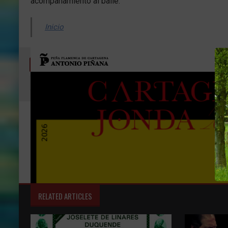
acompañamiento al baile.
Inicio
TAGS
BARCELONA
BARCELONA FLAMENCO
PEÑA FLAMENCA DE CARTAGENA ANTONIO PIÑANA
REBE
VIDAFLAMENCA
RELATED ARTICLES