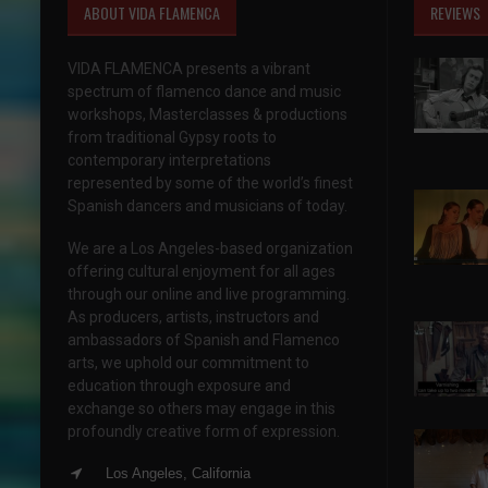
ABOUT VIDA FLAMENCA
REVIEWS
VIDA FLAMENCA presents a vibrant
spectrum of flamenco dance and music
workshops, Masterclasses & productions
from traditional Gypsy roots to
contemporary interpretations
represented by some of the world’s finest
Spanish dancers and musicians of today.
We are a Los Angeles-based organization
offering cultural enjoyment for all ages
through our online and live programming.
As producers, artists, instructors and
ambassadors of Spanish and Flamenco
arts, we uphold our commitment to
education through exposure and
exchange so others may engage in this
profoundly creative form of expression.
Los Angeles, California