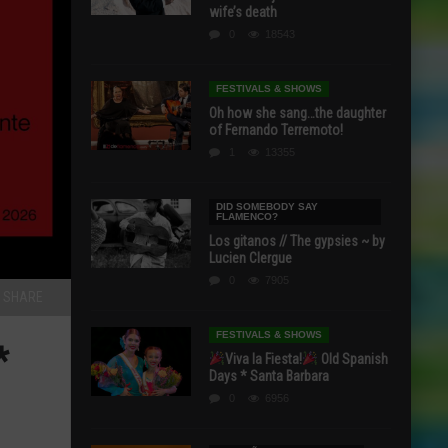
wife’s death
0
18543
FESTIVALS & SHOWS
Oh how she sang…the daughter
of Fernando Terremoto!
1
13355
DID SOMEBODY SAY
FLAMENCO?
Los gitanos // The gypsies ~ by
Lucien Clergue
0
7905
SHARE
FESTIVALS & SHOWS
*
Viva la Fiesta!
Old Spanish
Days * Santa Barbara
0
6956