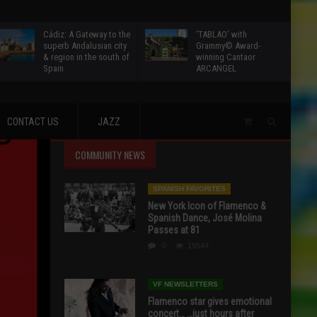
Cádiz: A Gateway to the
‘TABLAO’ with
superb Andalusian city
Grammy© Award-
& region in the south of
winning Cantaor
Spain
ARCANGEL
CONTACT US
JAZZ
COMMUNITY NEWS
SPANISH FAVORITES
New York Icon of Flamenco &
Spanish Dance, José Molina
Passes at 81
0
19544
VF NEWSLETTERS
Flamenco star gives emotional
concert… …just hours after