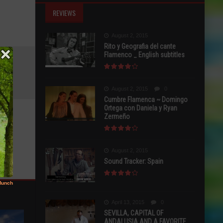
REVIEWS
August 2, 2015
Rito y Geografia del cante
Flamenco _ English subtitles
August 2, 2015
0
Cumbre Flamenca ~ Domingo
Ortega con Daniela y Ryan
Zermeño
August 2, 2015
Sound Tracker: Spain
April 13, 2015
0
SEVILLA, CAPITAL OF
ANDALUSIA AND A FAVORITE