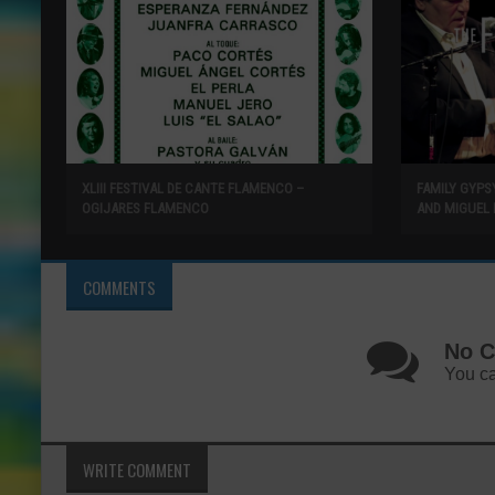
XLIII FESTIVAL DE CANTE FLAMENCO –
FAMILY GYP
OGIJARES FLAMENCO
AND MIGUEL 
COMMENTS
No C
You ca
WRITE COMMENT