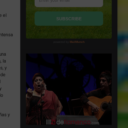
e el
intensa
una
, la
s, y
 de
l
y
lo
eñas y