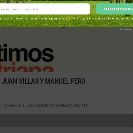
N JUAN VILLAR Y MANUEL PERO
h Flamenqueria, Calle Castilla 94, Sevilla 955 226 411