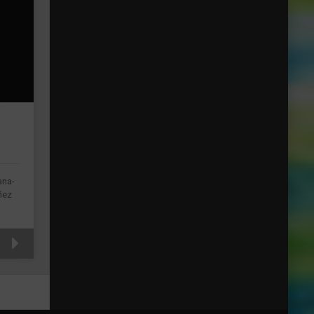
ana-
ñez