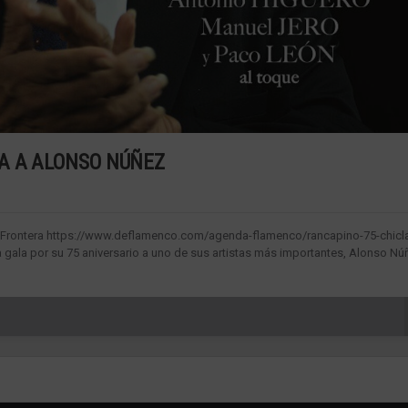
A A ALONSO NÚÑEZ
la Frontera https://www.deflamenco.com/agenda-flamenco/rancapino-75-chicl
 gala por su 75 aniversario a uno de sus artistas más importantes, Alonso Nú