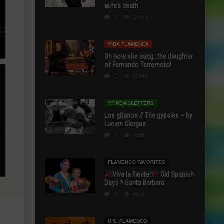
wife’s death
0
18539
VIDA FLAMENCA
Oh how she sang…the daughter
of Fernando Terremoto!
1
13348
VF NEWSLETTERS
Los gitanos // The gypsies ~ by
Lucien Clergue
0
7898
FLAMENCO FAVORITES
Viva la Fiesta!
Old Spanish
Days * Santa Barbara
0
6950
U.S. FLAMENCO