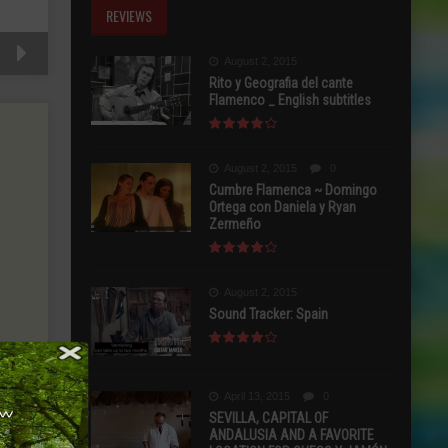
REVIEWS
August 2, 2015
Rito y Geografia del cante
Flamenco _ English subtitles
August 2, 2015
0
Cumbre Flamenca ~ Domingo
Ortega con Daniela y Ryan
Zermeño
August 2, 2015
Sound Tracker: Spain
April 13, 2015
0
SEVILLA, CAPITAL OF
ANDALUSIA AND A FAVORITE