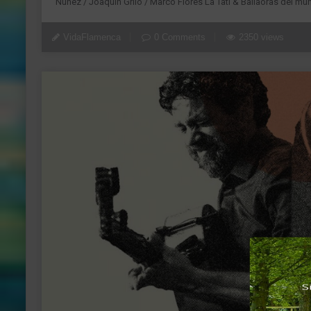
Núñez / Joaquín Grilo / Marco Flores La Tati & Bailaoras del m
VidaFlamenca
0 Comments
2350 views