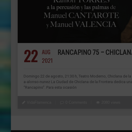
22
AUG
RANCAPINO 75 – CHICLAN
2021
Domingo 22 de agosto, 21:30 h, Teatro Moderno, Chiclana de 
a-alonso-nunez La Ciudad de Chiclana de la Frontera dedica una
“Rancapino”. Para esta ocasión
VidaFlamenca
0 Comments
2080 views