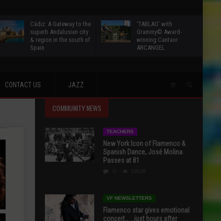
Cádiz: A Gateway to the
‘TABLAO’ with
superb Andalusian city
Grammy© Award-
& region in the south of
winning Cantaor
Spain
ARCANGEL
CONTACT US
JAZZ
COMMUNITY NEWS
TEACHERS
New York Icon of Flamenco &
Spanish Dance, José Molina
Passes at 81
0
19538
VF NEWSLETTERS
Flamenco star gives emotional
concert… …just hours after