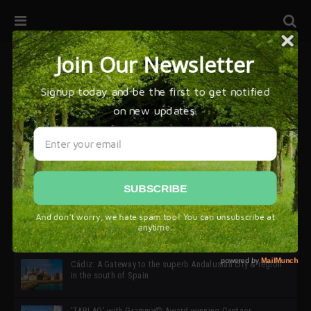
32ª edición de Ciutat Flamenco 2026 * 16 – 25 Octubre,
Barcelona
SIMOF 30 Edition 2025 * ‘We are all SIMOF’
Cádiz: A Gateway to the superb Andalusian city & region
in the south of Spain
‘TABLAO’ with Grammy© Award-winning Cantaor