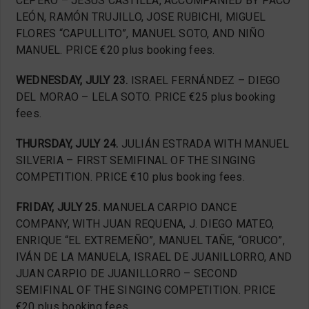
CEPERO – JESUS ​​CASTILLA, ACCOMPANIED BY PACO
LEÓN, RAMÓN TRUJILLO, JOSE RUBICHI, MIGUEL
FLORES “CAPULLITO”, MANUEL SOTO, AND NIÑO
MANUEL. PRICE €20 plus booking fees.
WEDNESDAY, JULY 23.
ISRAEL FERNÁNDEZ – DIEGO
DEL MORAO – LELA SOTO. PRICE €25 plus booking
fees.
THURSDAY, JULY 24.
JULIÁN ESTRADA WITH MANUEL
SILVERIA – FIRST SEMIFINAL OF THE SINGING
COMPETITION. PRICE €10 plus booking fees.
FRIDAY, JULY 25.
MANUELA CARPIO DANCE
COMPANY, WITH JUAN REQUENA, J. DIEGO MATEO,
ENRIQUE “EL EXTREMEÑO”, MANUEL TAÑE, “ORUCO”,
IVÁN DE LA MANUELA, ISRAEL DE JUANILLORRO, AND
JUAN CARPIO DE JUANILLORRO – SECOND
SEMIFINAL OF THE SINGING COMPETITION. PRICE
€20 plus booking fees.