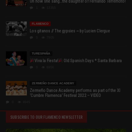
Oh how she sang…the daughter of Fernando Terremoto!
1
13355
FLAMENCO
Los gitanos // The gypsies ~ by Lucien Clergue
0
7905
TURESPAÑA
Viva la Fiesta!
Old Spanish Days * Santa Barbara
0
6956
ZERMEÑO DANCE ACADEMY
Zermeño Dance Academy performs as part of the XI
‘Cumbre Flamenca’ Festival 2022 – VIDEO
0
4545
SUBSCRIBE TO OUR FLAMENCO NEWSLETTER