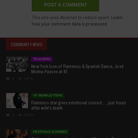
This site uses Akismet to reduce spam.
Learn
how your comment data is processed.
COMMUNITY NEWS
TEACHERS
New York Icon of Flamenco & Spanish Dance, José
Molina Passes at 81
0
19546
VF NEWSLETTERS
Flamenco star gives emotional concert… …just hours
after wife’s death
0
18544
FESTIVALS & SHOWS