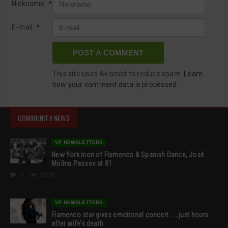
Nickname
*
E-mail
*
This site uses Akismet to reduce spam.
Learn
how your comment data is processed.
COMMUNITY NEWS
VF NEWSLETTERS
New York Icon of Flamenco & Spanish Dance, José
Molina Passes at 81
0
19539
VF NEWSLETTERS
Flamenco star gives emotional concert… …just hours
after wife’s death