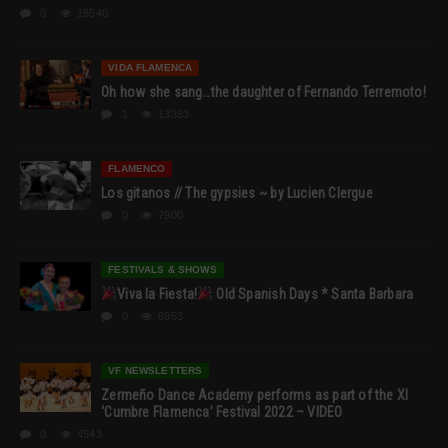
0
18540
VIDA FLAMENCA
Oh how she sang…the daughter of Fernando Terremoto!
1
13353
FLAMENCO
Los gitanos // The gypsies ~ by Lucien Clergue
0
7900
FESTIVALS & SHOWS
Viva la Fiesta!
Old Spanish Days * Santa Barbara
0
6953
VF NEWSLETTERS
Zermeño Dance Academy performs as part of the XI
‘Cumbre Flamenca’ Festival 2022 – VIDEO
0
4543