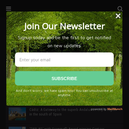
32ª edición de Ciutat Flamenco 2026 * 16 – 25 Octubre,
Barcelona
SIMOF 30 Edition 2025 * ‘We are all SIMOF’
Cádiz: A Gateway to the superb Andalusian city & region
in the south of Spain
‘TABLAO’ with Grammy© Award-winning Cantaor