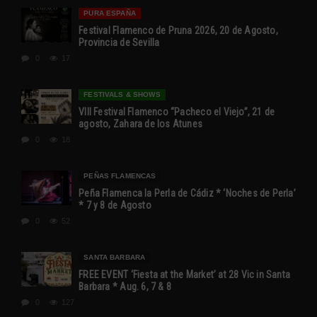
PURA ESPAÑA
Festival Flamenco de Pruna 2026, 20 de Agosto,
Provincia de Sevilla
0
17
FESTIVALS & SHOWS
VIII Festival Flamenco “Pacheco el Viejo”, 21 de
agosto, Zahara de los Atunes
0
18
PEÑAS FLAMENCAS
Peña Flamenca la Perla de Cádiz * ‘Noches de Perla’
* 7 y 8 de Agosto
0
52
SANTA BARBARA
FREE EVENT ‘Fiesta at the Market’ at 28 Vic in Santa
Barbara * Aug. 6, 7 & 8
0
127