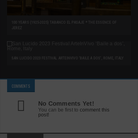
100 YEARS (1925-2025) TABANCO EL PASAJE * THE ESSENCE OF
JEREZ
SAN LUCIDO 2023 FESTIVAL ARTEINVIVO ‘BAILE A DOS’, ROME, ITALY
COMMENTS
No Comments Yet!
You can be first to
comment this
post!