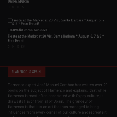
Unión, Murcia
0
65
ZERMEÑO DANCE ACADEMY
Fiesta at the Market at 28 Vic, Santa Barbara * August 6, 7 & 8 *
Free Event!
0
134
FLAMENCO IS SPAIN!
Flamenco expert José Manuel Gamboa has written over 20
books on the subject of Flamenco and explains, 'that while
flamenco is most often associated with Gypsy culture, it
draws its flavor from all of Spain. The grandeur of
flamenco is that it is an art that has managed to bring
influences from every corner of our culture and recreate it