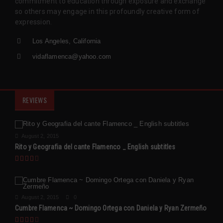
commitment to education through exposure and exchange
so others may engage in this profoundly creative form of
expression.
Los Angeles, California
vidaflamenca@yahoo.com
REVIEWS
August 2, 2015
Rito y Geografia del cante Flamenco _ English subtitles
August 2, 2015
0
Cumbre Flamenca ~ Domingo Ortega con Daniela y Ryan Zermeño