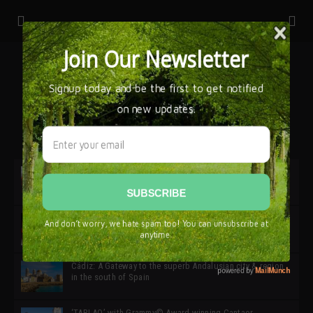
32ª edición de Ciutat Flamenco 2026 * 16 – 25 Octubre,
Barcelona
SIMOF 30 Edition 2025 * ‘We are all SIMOF’
Cádiz: A Gateway to the superb Andalusian city & region
in the south of Spain
‘TABLAO’ with Grammy© Award-winning Cantaor