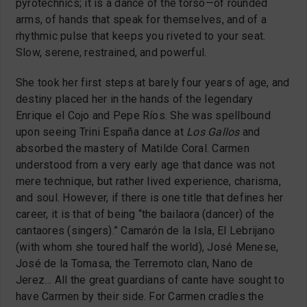
pyrotechnics; it is a dance of the torso—of rounded
arms, of hands that speak for themselves, and of a
rhythmic pulse that keeps you riveted to your seat.
Slow, serene, restrained, and powerful.
She took her first steps at barely four years of age, and
destiny placed her in the hands of the legendary
Enrique el Cojo and Pepe Ríos. She was spellbound
upon seeing Trini España dance at
Los Gallos
and
absorbed the mastery of Matilde Coral. Carmen
understood from a very early age that dance was not
mere technique, but rather lived experience, charisma,
and soul. However, if there is one title that defines her
career, it is that of being “the bailaora (dancer) of the
cantaores (singers).” Camarón de la Isla, El Lebrijano
(with whom she toured half the world), José Menese,
José de la Tomasa, the Terremoto clan, Nano de
Jerez… All the great guardians of cante have sought to
have Carmen by their side. For Carmen cradles the