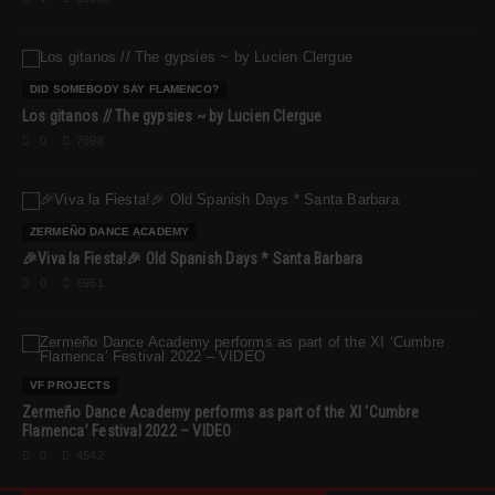
DID SOMEBODY SAY FLAMENCO?
Los gitanos // The gypsies ~ by Lucien Clergue
0
7898
ZERMEÑO DANCE ACADEMY
🎉Viva la Fiesta!🎉 Old Spanish Days * Santa Barbara
0
6951
VF PROJECTS
Zermeño Dance Academy performs as part of the XI ‘Cumbre
Flamenca’ Festival 2022 – VIDEO
0
4542