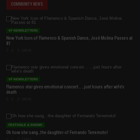
COMMUNITY NEWS
VF NEWSLETTERS
New York Icon of Flamenco & Spanish Dance, José Molina Passes at
81
0
19538
VF NEWSLETTERS
Flamenco star gives emotional concert… …just hours after wife’s
death
0
18539
FESTIVALS & SHOWS
Oh how she sang…the daughter of Fernando Terremoto!
1
13352