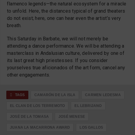
flamenco legends—the natural ecosystem for a miracle
to unfold. Here, the distances typical of grand theaters
do not exist; here, one can hear even the artist’s very
breath.
This Saturday in Barbate, we will not merely be
attending a dance performance. We will be attending a
masterclass in Andalusian culture, delivered by one of
its last great high priestesses. If you consider
yourselves true aficionados of the art form, cancel any
other engagements.
TAGS
CAMARÓN DE LA ISLA
CARMEN LEDESMA
EL CLAN DE LOS TERREMOTO
EL LEBRIJANO
JOSÉ DE LA TOMASA
JOSÉ MENESE
JUANA LA MACARRONA AWARD
LOS GALLOS