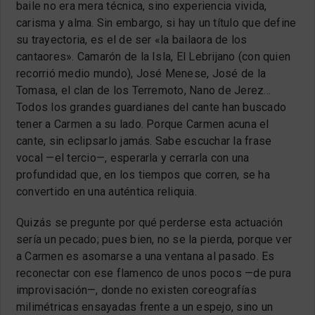
baile no era mera técnica, sino experiencia vivida,
carisma y alma. Sin embargo, si hay un título que define
su trayectoria, es el de ser «la bailaora de los
cantaores». Camarón de la Isla, El Lebrijano (con quien
recorrió medio mundo), José Menese, José de la
Tomasa, el clan de los Terremoto, Nano de Jerez…
Todos los grandes guardianes del cante han buscado
tener a Carmen a su lado. Porque Carmen acuna el
cante, sin eclipsarlo jamás. Sabe escuchar la frase
vocal —el tercio—, esperarla y cerrarla con una
profundidad que, en los tiempos que corren, se ha
convertido en una auténtica reliquia.
Quizás se pregunte por qué perderse esta actuación
sería un pecado; pues bien, no se la pierda, porque ver
a Carmen es asomarse a una ventana al pasado. Es
reconectar con ese flamenco de unos pocos —de pura
improvisación—, donde no existen coreografías
milimétricas ensayadas frente a un espejo, sino un