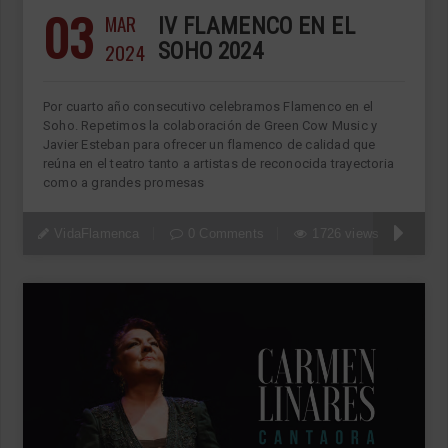
03
MAR
IV FLAMENCO EN EL
2024
SOHO 2024
Por cuarto año consecutivo celebramos Flamenco en el
Soho. Repetimos la colaboración de Green Cow Music y
Javier Esteban para ofrecer un flamenco de calidad que
reúna en el teatro tanto a artistas de reconocida trayectoria
como a grandes promesas
VidaFlamenca
0 Comments
1726 views