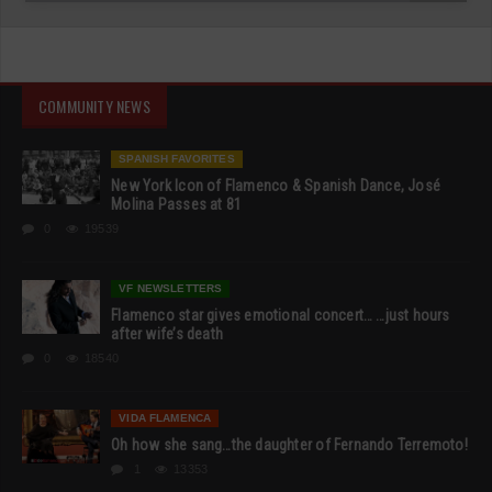
COMMUNITY NEWS
SPANISH FAVORITES
New York Icon of Flamenco & Spanish Dance, José
Molina Passes at 81
0
19539
VF NEWSLETTERS
Flamenco star gives emotional concert… …just hours
after wife’s death
0
18540
VIDA FLAMENCA
Oh how she sang…the daughter of Fernando Terremoto!
1
13353