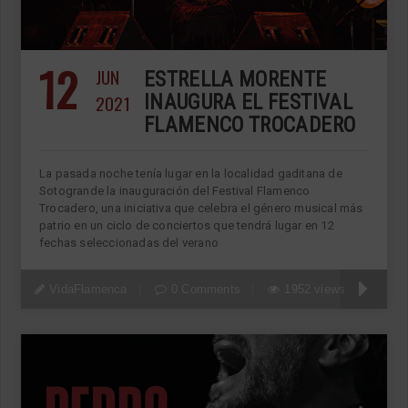
12
JUN
ESTRELLA MORENTE
2021
INAUGURA EL FESTIVAL
FLAMENCO TROCADERO
La pasada noche tenía lugar en la localidad gaditana de
Sotogrande la inauguración del Festival Flamenco
Trocadero, una iniciativa que celebra el género musical más
patrio en un ciclo de conciertos que tendrá lugar en 12
fechas seleccionadas del verano
VidaFlamenca
0 Comments
1952 views