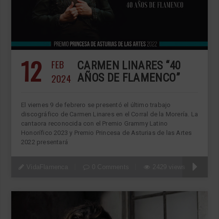
12
FEB
CARMEN LINARES “40
2024
AÑOS DE FLAMENCO”
El viernes 9 de febrero se presentó el último trabajo
discográfico de Carmen Linares en el Corral de la Morería. La
cantaora reconocida con el Premio Grammy Latino
Honorífico 2023 y Premio Princesa de Asturias de las Artes
2022 presentará
VidaFlamenca
0 Comments
2429 views