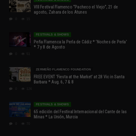
VIII Festival Flamenco “Pacheco el Viejo”, 21 de
agosto, Zahara de los Atunes
0
15
FESTIVALS & SHOWS
Peña Flamenca la Perla de Cádiz * ‘Noches de Perla’
* 7 y 8 de Agosto
0
51
ZERMEÑO FLAMENCO FOUNDATION
FREE EVENT ‘Fiesta at the Market’ at 28 Vic in Santa
Barbara * Aug. 6, 7 & 8
0
126
FESTIVALS & SHOWS
65 edición del Festival Internacional del Cante de las
Minas * La Unión, Murcia
0
70