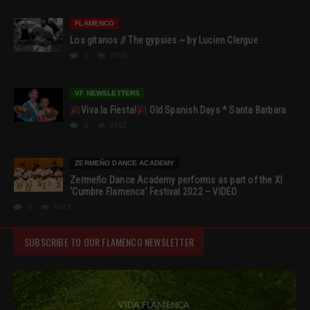
FLAMENCO
Los gitanos // The gypsies ~ by Lucien Clergue
0
7899
VF NEWSLETTERS
Viva la Fiesta!
Old Spanish Days * Santa Barbara
0
6952
ZERMEÑO DANCE ACADEMY
Zermeño Dance Academy performs as part of the XI
‘Cumbre Flamenca’ Festival 2022 – VIDEO
0
4543
SUBSCRIBE TO OUR FLAMENCO NEWSLETTER