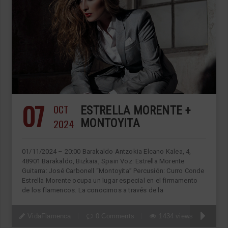
07
OCT
ESTRELLA MORENTE +
2024
MONTOYITA
01/11/2024 – 20:00 Barakaldo Antzokia Elcano Kalea, 4,
48901 Barakaldo, Bizkaia, Spain Voz: Estrella Morente
Guitarra: José Carbonell “Montoyita” Percusión: Curro Conde
Estrella Morente ocupa un lugar especial en el firmamento
de los flamencos. La conocimos a través de la
VidaFlamenca
0 Comments
1434 views