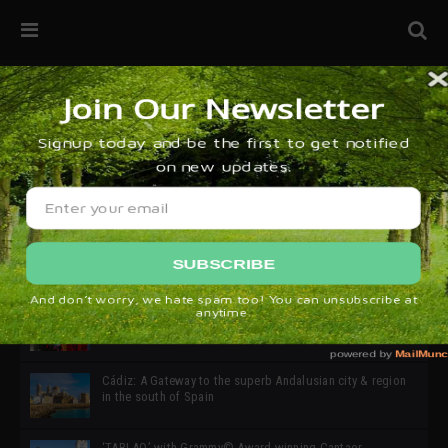
32ª edición de Ciutat Flamenco 2026 * 16 – 25 Octubre,
Barcelona
SIMOF 30 Edition 2025 * ‘We are all SIMOF’
Cádiz: A Gateway to the superb Andalusian city & region
in the south of Spain
‘TABLAO’ with Grammy© Award-winning Cantaor