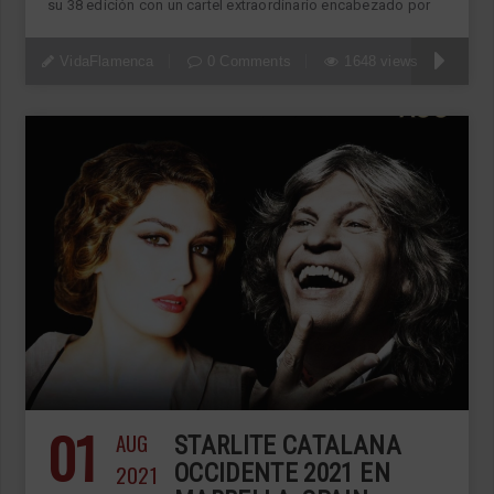
su 38 edición con un cartel extraordinario encabezado por
VidaFlamenca
0 Comments
1648 views
01
AUG
STARLITE CATALANA
2021
OCCIDENTE 2021 EN