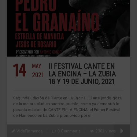
14
MAY
II FESTIVAL CANTE EN
2021
LA ENCINA – LA ZUBIA
18 Y 19 DE JUNIO, 2021
Segunda Edición de ‘Cante en La Encina’. El arte jondo goza
de la mejor salud en nuestro pueblo, como ya demostró la
pasada edición de CANTE EN LA ENCINA, el Primer Festival
de Flamenco en La Zubia promovido por el
VidaFlamenca
0 Comments
2361 views