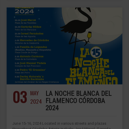
03
MAY
LA NOCHE BLANCA DEL
2024
FLAMENCO CÓRDOBA
2024
June 15-16, 2024 Located in various streets and plazas
throughout Córdoba Artists include: José Mercé, Gerardo