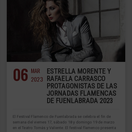
06
MAR
ESTRELLA MORENTE Y
2023
RAFAELA CARRASCO
PROTAGONISTAS DE LAS
JORNADAS FLAMENCAS
DE FUENLABRADA 2023
El Festival Flamenco de Fuenlabrada se celebra el fin de
semana del viernes 17, sábado 18 y domingo 19 de marzo
en el Teatro Tomás y Valiente. El festival flamenco presenta