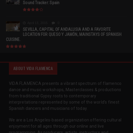
Sound Tracker: Spain
April 13, 2015
0
SEVILLA, CAPITAL OF ANDALUSIA AND A FAVORITE
LOCATION FOR QUESO Y JAMÓN, MAINSTAYS OF SPANISH
CUISINE.
ABOUT VIDA FLAMENCA
VIDA FLAMENCA presents a vibrant spectrum of flamenco
dance and music workshops, Masterclasses & productions
from traditional Gypsy roots to contemporary
interpretations represented by some of the world’s finest
Spanish dancers and musicians of today.
We are a Los Angeles-based organization offering cultural
enjoyment for all ages through our online and live
programming. As producers, artists, instructors and