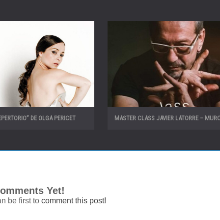
REPERTORIO” DE OLGA PERICET
MASTER CLASS JAVIER LATORRE – MURC
omments Yet!
n be first to
comment this post!