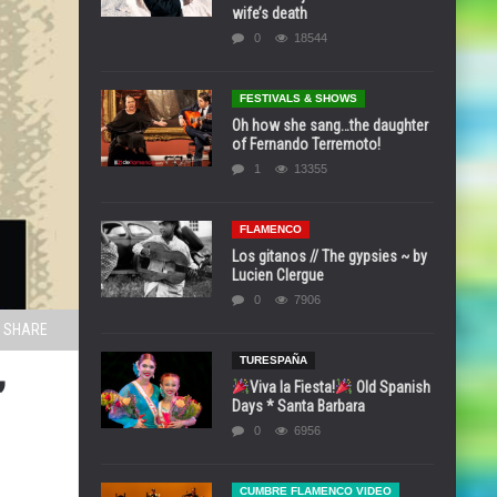
wife’s death
0
18544
FESTIVALS & SHOWS
Oh how she sang…the daughter
of Fernando Terremoto!
1
13355
FLAMENCO
Los gitanos // The gypsies ~ by
Lucien Clergue
0
7906
SHARE
TURESPAÑA
”
Viva la Fiesta!
Old Spanish
Days * Santa Barbara
0
6956
CUMBRE FLAMENCO VIDEO