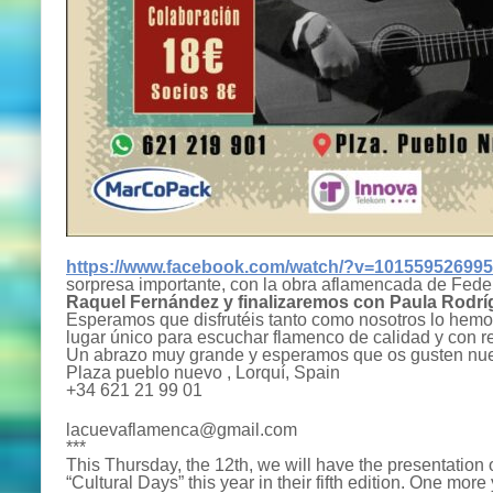
https://www.facebook.com/watch/?v=10155952699
sorpresa importante, con la obra aflamencada de Federi
Raquel Fernández y finalizaremos con Paula Rodrí
Esperamos que disfrutéis tanto como nosotros lo hem
lugar único para escuchar flamenco de calidad y con r
Un abrazo muy grande y esperamos que os gusten 
Plaza pueblo nuevo , Lorquí, Spain
+34 621 21 99 01
lacuevaflamenca@gmail.com
**
*
This Thursday, the 12th, we will have the presentation 
“Cultural Days” this year in their fifth edition. One mor