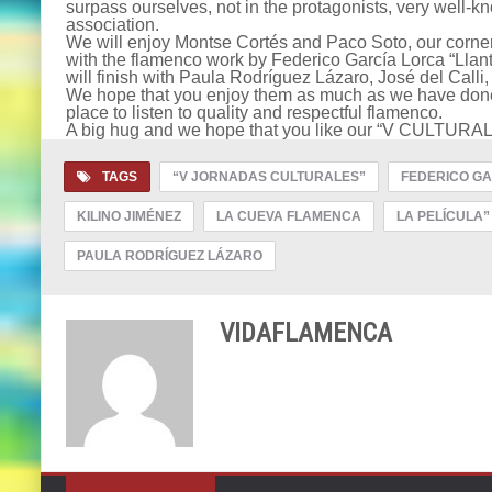
surpass ourselves, not in the protagonists, very well-kno
association.
We will enjoy Montse Cortés and Paco Soto, our corners w
with the flamenco work by Federico García Lorca “Lla
will finish with Paula Rodríguez Lázaro, José del Calli,
We hope that you enjoy them as much as we have done 
place to listen to quality and respectful flamenco.
A big hug and we hope that you like our “V CULTURA
TAGS
“V JORNADAS CULTURALES”
FEDERICO GA
KILINO JIMÉNEZ
LA CUEVA FLAMENCA
LA PELÍCULA”
PAULA RODRÍGUEZ LÁZARO
VIDAFLAMENCA