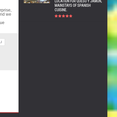
LOCATION FOR QUESO Y JAMÓN,
MAINSTAYS OF SPANISH
rprise,
CUISINE.
and we
que
LI