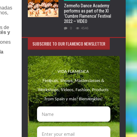
Zermeño Dance Academy
rnadas
performs as part of the XI
nos,
‘Cumbre Flamenca’ Festival
2022 – VIDEO
s de
0
4546
és y
cones
SUBSCRIBE TO OUR FLAMENCO NEWSLETTER
la