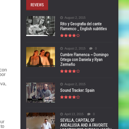
REVIEWS
August 2, 2015
Rito y Geografia del cante
Flamenco _ English subtitles
August 2, 2015
0
Cumbre Flamenca ~ Domingo
Ortega con Daniela y Ryan
Zermeño
con
por
va,
August 2, 2015
Sound Tracker: Spain
April 13, 2015
0
SEVILLA, CAPITAL OF
our
ANDALUSIA AND A FAVORITE
 to