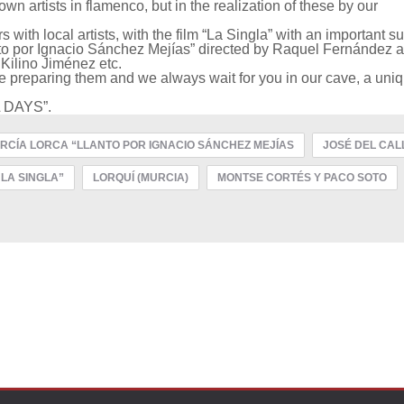
wn artists in flamenco, but in the realization of these by our
ith local artists, with the film “La Singla” with an important su
nto por Ignacio Sánchez Mejías” directed by Raquel Fernández 
 Kilino Jiménez etc.
preparing them and we always wait for you in our cave, a uni
L DAYS”.
RCÍA LORCA “LLANTO POR IGNACIO SÁNCHEZ MEJÍAS
JOSÉ DEL CAL
 LA SINGLA”
LORQUÍ (MURCIA)
MONTSE CORTÉS Y PACO SOTO