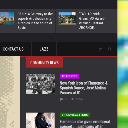
Cádiz: A Gateway to the
‘TABLAO’ with
superb Andalusian city
Grammy© Award-
& region in the south of
winning Cantaor
Spain
ARCANGEL
CONTACT US
JAZZ
COMMUNITY NEWS
TEACHERS
New York Icon of Flamenco &
Spanish Dance, José Molina
Passes at 81
0
19546
VF NEWSLETTERS
Flamenco star gives emotional
concert… …just hours after