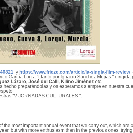
540821
y
https://www.frieze.com/article/la-singla-film-review
co García Lorca “Llanto por Ignacio Sánchez Mejías “ dirigida 
guez Lázaro
,
José del Calli, Kilino Jiménez
etc.
os hecho preparándolas y os esperamos siempre en nuestra cue
espeto.
nuestras “V JORNADAS CULTURALES “.
of the most important annual event that we carry out, which are 
e year, but with more enthusiasm than in the previous ones, trying