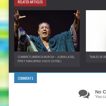
RELATED ARTICLES
CUMBRE FLAMENCA MURCIA – JUANA LA DEL
“BAILES DE 
PIPA Y RANCAPINO CHICO (10 FEB.)
COMMENTS
No C
You ca