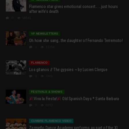
Flamenco star gives emotional concert… …just hours
after wife’s death
0
18541
VF NEWSLETTERS
Oh how she sang…the daughter of Fernando Terremoto!
1
13354
FLAMENCO
Los gitanos // The gypsies ~ by Lucien Clergue
0
7901
FESTIVALS & SHOWS
Viva la Fiesta!
Old Spanish Days * Santa Barbara
0
6953
CUMBRE FLAMENCO VIDEO
Zermeño Dance Academy performs as part of the XI