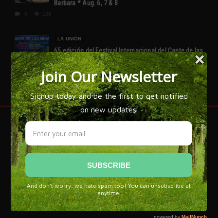
Barbara * Aug. 6, 7 & 8
0
128
LA UNIÓN
65 edición del Festival Internacional del Cante de las
Minas * La Unión, Murcia
0
70
FLAMENCO IS SPAIN!
Flamenco expert José Manuel Gamboa has written over 20
books on the subject of Flamenco and explains, 'that while
flamenco is most often associated with Gypsy culture, it
draws its flavor from all of Spain. The grandeur of
flamenco is that it is an art that has managed to bring
influences from every corner of our culture and recreate it
with a language that is more powerful and new.'