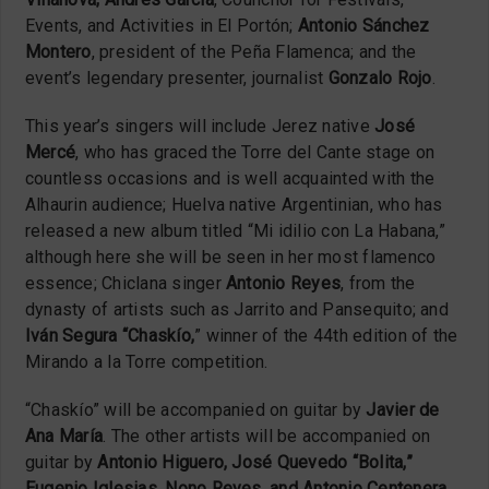
Events, and Activities in El Portón;
Antonio Sánchez
Montero
, president of the Peña Flamenca; and the
event’s legendary presenter, journalist
Gonzalo Rojo
.
This year’s singers will include Jerez native
José
Mercé
, who has graced the Torre del Cante stage on
countless occasions and is well acquainted with the
Alhaurin audience; Huelva native Argentinian, who has
released a new album titled “Mi idilio con La Habana,”
although here she will be seen in her most flamenco
essence; Chiclana singer
Antonio Reyes
, from the
dynasty of artists such as Jarrito and Pansequito; and
Iván Segura “Chaskío,
” winner of the 44th edition of the
Mirando a la Torre competition.
“Chaskío” will be accompanied on guitar by
Javier de
Ana María
. The other artists will be accompanied on
guitar by
Antonio Higuero, José Quevedo “Bolita,”
Eugenio Iglesias, Nono Reyes, and Antonio Centenera
.