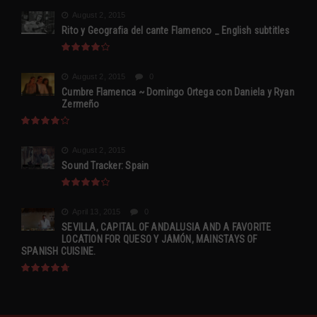
August 2, 2015
Rito y Geografia del cante Flamenco _ English subtitles
August 2, 2015
0
Cumbre Flamenca ~ Domingo Ortega con Daniela y Ryan
Zermeño
August 2, 2015
Sound Tracker: Spain
April 13, 2015
0
SEVILLA, CAPITAL OF ANDALUSIA AND A FAVORITE
LOCATION FOR QUESO Y JAMÓN, MAINSTAYS OF
SPANISH CUISINE.